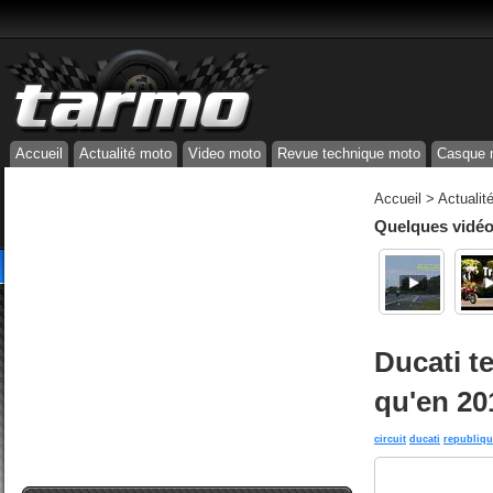
Accueil
Actualité moto
Video moto
Revue technique moto
Casque 
Accueil
>
Actualit
Quelques vidéos
Ducati t
qu'en 20
circuit
ducati
republiqu