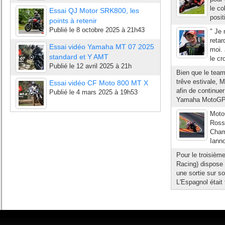
le co
Essai QJ Motor SRK800, les
posit
points à retenir
Publié le
8 octobre 2025 à 21h43
" Je 
retar
Essai vidéo Yamaha MT 07 2025
moi. 
standard et Y AMT
le cr
Publié le
12 avril 2025 à 21h
Bien que le team
trêve estivale, 
Essai vidéo CF Moto 800 MT X
afin de continue
Publié le
4 mars 2025 à 19h53
Yamaha MotoGP p
Moto
Rossi
Cham
Ianno
Pour le troisièm
Racing) dispose 
une sortie sur s
L'Espagnol était 