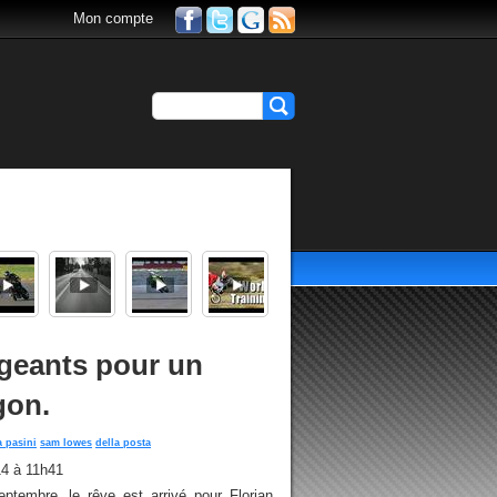
Mon compte
geants pour un
gon.
a pasini
sam lowes
della posta
4 à 11h41
tembre, le rêve est arrivé pour Florian