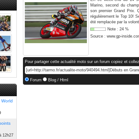
Marino, second du champi
son premier Grand Prix. 
régulièrement le Top 10! Se
été remplacée par la volont
Note :
24
%
Source :
www.gp-inside.c
Pour partager cette actualité moto sur un forum copiez et collez
Forum
Blog / Html
 World
9
points
à 12h27