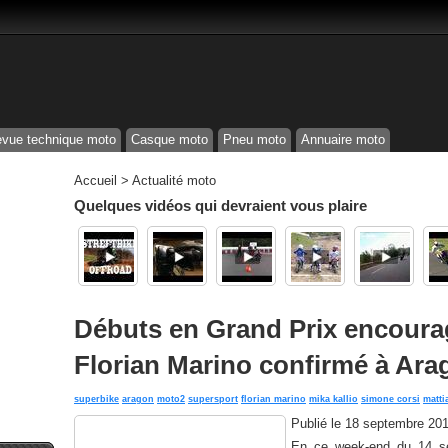
vue technique moto
Casque moto
Pneu moto
Annuaire moto
Accueil
>
Actualité moto
Quelques vidéos qui devraient vous plaire
Débuts en Grand Prix encoura
Florian Marino confirmé à Ara
superbike
aragon
moto2
supersport
florian marino
mika kallio
simone corsi
matti
Publié le
18 septembre 201
En ce week-end du 14 sep