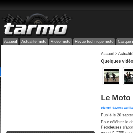
Accueil
Actualité moto
Video moto
Revue technique moto
Casque 
Accueil
>
Actualit
Quelques vidéos
Le Moto 
triumph
daytona
aprilia
Publié le
20 septe
Pour célébrer la d
Pétroleuses s'appr
monde". "200 pages