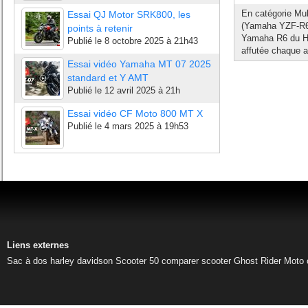
En catégorie Mul
Essai QJ Motor SRK800, les
(Yamaha YZF-R6-
points à retenir
Yamaha R6 du Ho
Publié le
8 octobre 2025 à 21h43
affutée chaque a
Essai vidéo Yamaha MT 07 2025
standard et Y AMT
Publié le
12 avril 2025 à 21h
Essai vidéo CF Moto 800 MT X
Publié le
4 mars 2025 à 19h53
Liens externes
Sac à dos harley davidson
Scooter 50
comparer scooter
Ghost Rider
Moto 