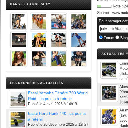
DANS LE GENRE SEXY
Note :
24
Source :
www.moto
Pour partager cet
Forum
Blog
ACTUALITÉS M
Comm
Moto
pilot
cathé
LES DERNIÈRES ACTUALITÉS
Alors
(Yama
Essai Yamaha Ténéré 700 World
septi
Raid, les points à retenir
Julie
Publié le
4 avril 2026 à 14h19
Au me
Essai Hero Hunk 440, les points
(19),
à retenir
avec 
Publié le
20 décembre 2025 à 12h27
Haut