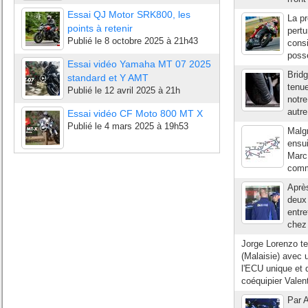
Essai QJ Motor SRK800, les
La pr
points à retenir
pertu
Publié le
8 octobre 2025 à 21h43
consi
possé
Essai vidéo Yamaha MT 07 2025
Brid
standard et Y AMT
tenue
Publié le
12 avril 2025 à 21h
notre
autre
Essai vidéo CF Moto 800 MT X
Publié le
4 mars 2025 à 19h53
Malgr
ensui
Marc 
commu
Après
deux 
entre
chez 
Jorge Lorenzo te
(Malaisie) avec 
l'ECU unique et 
coéquipier Valen
Par A