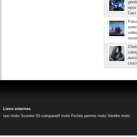
génér
opus
Ceci 
Prévu
sorti
vidéo
novem
Chois
catég
auss
cruci
Liens externes
taxi moto
Scooter 50
comparatif moto
Fiches permis moto
Vendre moto