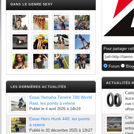
DANS LE GENRE SEXY
Pour partager cet
Forum
Blog
ACTUALITÉS M
LES DERNIÈRES ACTUALITÉS
Catég
Essai Yamaha Ténéré 700 World
aussi
Raid, les points à retenir
vue t
Publié le
4 avril 2026 à 14h19
offre
C'en 
Essai Hero Hunk 440, les points
veill
à retenir
entra
Publié le
20 décembre 2025 à 12h27
n'ont