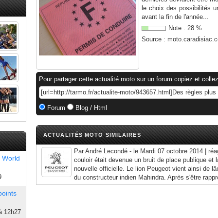
le choix des possibilités u
avant la fin de l'année...
Note :
28
%
Source :
moto.caradisiac.
Pour partager cette actualité moto sur un forum copiez et collez
Forum
Blog / Html
ACTUALITÉS MOTO SIMILAIRES
Par André Lecondé - le Mardi 07 octobre 2014 | réa
 World
couloir était devenue un bruit de place publique et l
nouvelle officielle. Le lion Peugeot vient ainsi de l
9
du constructeur indien Mahindra. Après s'être rapp
points
à 12h27