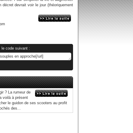
n décret devrait voir le jour (théoriquement
com
 le code suivant :
gir ? La rumeur de
a voilà à présent
âcher le guidon de ses scooters au profit
rochés des...