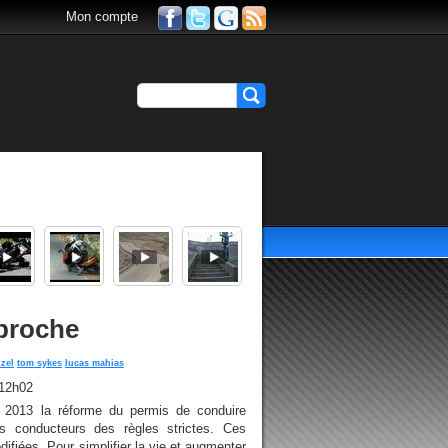
Mon compte
pproche
uzel
tom sykes
lucas mahias
 12h02
r 2013 la réforme du permis de conduire
s conducteurs des règles strictes. Ces
difiées. Pour simplifier la vie et augmenter