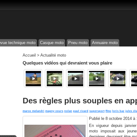
vue technique moto
Casque moto
Pneu moto
Annuaire moto
Accueil
>
Actualité moto
Quelques vidéos qui devraient vous plaire
Des règles plus souples en a
marco melandri
magny cours
nolan
paul ricard
supersport
ffmc
loris baz
jules cl
Publié le
8 octobre 2014 à
En vigueur depuis janvie
moto imposait aux jeune
dernières devraient être mo