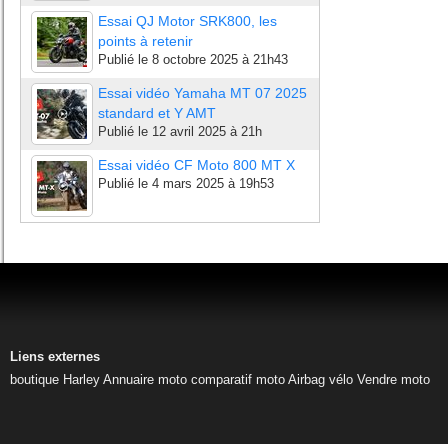
Essai QJ Motor SRK800, les
points à retenir
Publié le
8 octobre 2025 à 21h43
Essai vidéo Yamaha MT 07 2025
standard et Y AMT
Publié le
12 avril 2025 à 21h
Essai vidéo CF Moto 800 MT X
Publié le
4 mars 2025 à 19h53
Liens externes
boutique Harley
Annuaire moto
comparatif moto
Airbag vélo
Vendre moto