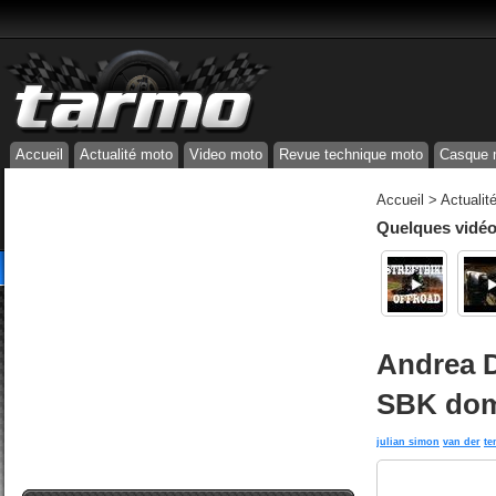
Accueil
Actualité moto
Video moto
Revue technique moto
Casque 
Accueil
>
Actualit
Quelques vidéos
Andrea 
SBK dom
julian simon
van der
te