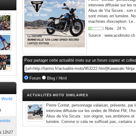
interview diffusée sur les
Abus de Via Sicura : son o
sont mises en lumière. No
machines d'exception. Le..
Note :
24
%
Source :
www.acidmoto.ch
Pour partager cette actualité moto sur un forum copiez et collez
Forum
Blog / Html
ACTUALITÉS MOTO SIMILAIRES
 World
Pierre Contat, personnage valaisan, présente, par l
9
interview diffusée sur les ondes de Rhône FM, l'As
Abus de Via Sicura : son origine, ses ambitions et
points
lumière. Comme si cela ne suffisait pas, certains s
à 12h27