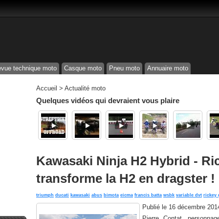
vue technique moto
Casque moto
Pneu moto
Annuaire moto
Accueil
>
Actualité moto
Quelques vidéos qui devraient vous plaire
Kawasaki Ninja H2 Hybrid - R
transforme la H2 en dragster !
triumph
ducati
kawasaki
abus
bimota
eicma
francis batta
wsbk
variable dvt
rickey
Publié le
16 décembre 201
Pierre Contat, personnag