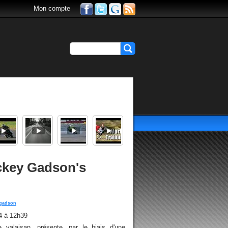
Mon compte
ickey Gadson's
 gadson
4 à 12h39
e valaisan, présente, par le biais d'une