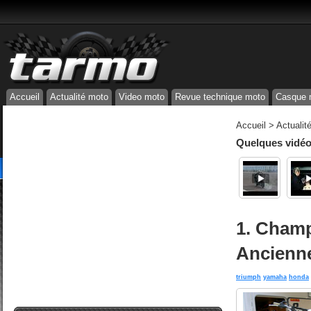
Accueil
Actualité moto
Video moto
Revue technique moto
Casque 
Accueil
>
Actualit
Quelques vidéos
1. Champ
Ancienne
triumph
yamaha
honda