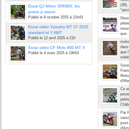
(39),
Essai QJ Motor SRK800, les
"anci
points à retenir
Publié le
8 octobre 2025 à 21h43
Deux
pilot
Essai vidéo Yamaha MT 07 2025
nouve
standard et Y AMT
que, 
Publié le
12 avril 2025 à 21h
moto
dans 
Essai vidéo CF Moto 800 MT X
que l
Publié le
4 mars 2025 à 19h53
météo
Sous
Fran
Motoc
d'Iff
Ce w
poser
petit
Châte
Par P
saiso
jours
d'Arn