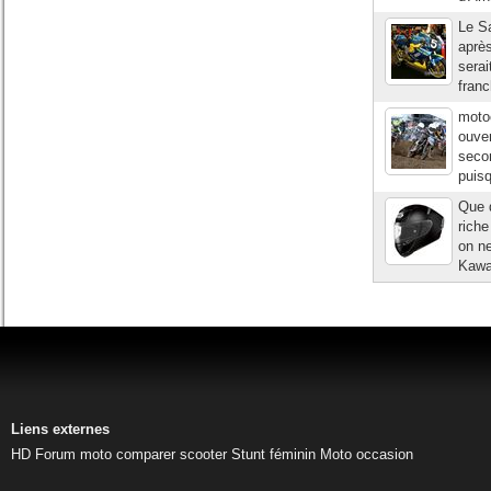
Le Sa
après
serai
franc
moto
ouve
seco
puis
Que d
rich
on ne
Kawa
Liens externes
HD
Forum moto
comparer scooter
Stunt féminin
Moto occasion