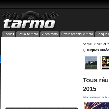
Accueil
Actualité moto
Video moto
Revue technique moto
Casque 
Accueil
>
Actualit
Quelques vidéos
Tous réu
2015
dakar
motocross
endur