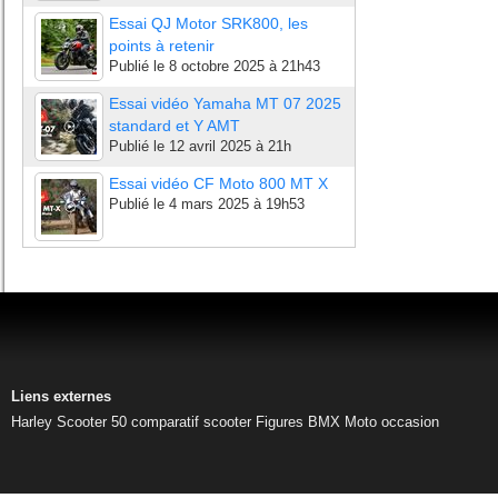
Essai QJ Motor SRK800, les
points à retenir
Publié le
8 octobre 2025 à 21h43
Essai vidéo Yamaha MT 07 2025
standard et Y AMT
Publié le
12 avril 2025 à 21h
Essai vidéo CF Moto 800 MT X
Publié le
4 mars 2025 à 19h53
Liens externes
Harley
Scooter 50
comparatif scooter
Figures BMX
Moto occasion