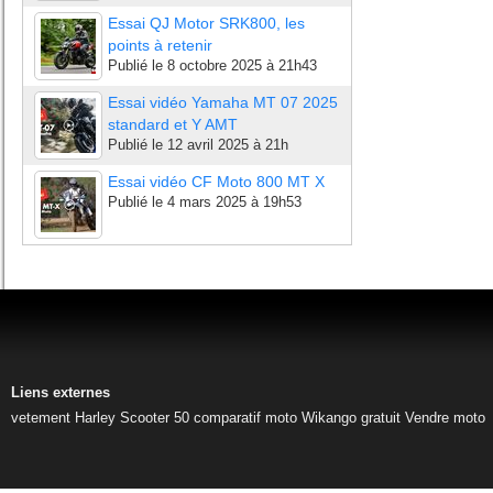
Essai QJ Motor SRK800, les
points à retenir
Publié le
8 octobre 2025 à 21h43
Essai vidéo Yamaha MT 07 2025
standard et Y AMT
Publié le
12 avril 2025 à 21h
Essai vidéo CF Moto 800 MT X
Publié le
4 mars 2025 à 19h53
Liens externes
vetement Harley
Scooter 50
comparatif moto
Wikango gratuit
Vendre moto