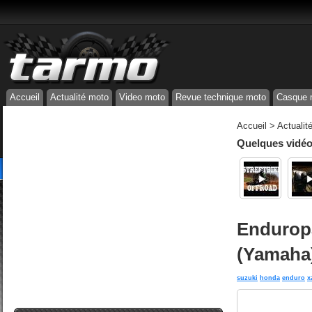
Accueil
Actualité moto
Video moto
Revue technique moto
Casque 
Accueil
>
Actualit
Quelques vidéos
Enduropa
(Yamaha)
suzuki
honda
enduro
x