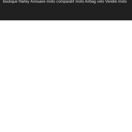
boutique Harley
Annuaire moto
comparatif moto
Airbag vélo
Vendre moto