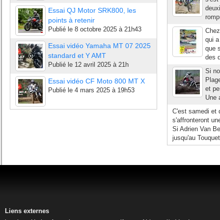
deuxi
Essai QJ Motor SRK800, les
romp
points à retenir
Publié le
8 octobre 2025 à 21h43
Chez
qui a
Essai vidéo Yamaha MT 07 2025
que 
standard et Y AMT
des 
Publié le
12 avril 2025 à 21h
Si n
Plage
Essai vidéo CF Moto 800 MT X
et pe
Publié le
4 mars 2025 à 19h53
Une a
C'est samedi et 
s'affronteront un
Si Adrien Van Be
jusqu'au Touquet
Liens externes