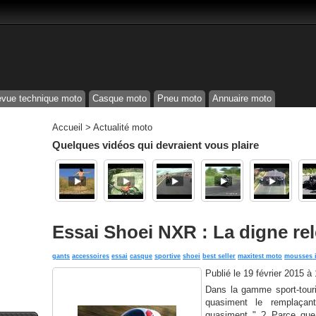
vue technique moto
Casque moto
Pneu moto
Annuaire moto
Accueil
>
Actualité moto
Quelques vidéos qui devraient vous plaire
Essai Shoei NXR : La digne re
gants
accessoires
essai
casque
sportive
shoei
best seller
maxitest moto
mousses i
Publié le
19 février 2015 à
Dans la gamme sport-touri
quasiment le remplaçan
quasiment " ? Parce que