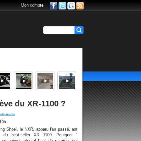
Mon compte
lève du XR-1100 ?
nterieures
 19h
ng Shoei, le NXR, apparu l'an passé, est
t du best-seller XR 1100. Pourquoi "
 ce nouvel intégral haut de gamme, qui