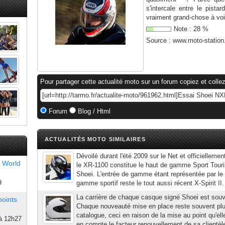
s'intercale entre le pistar
vraiment grand-chose à voi
Note :
28
%
Source :
www.moto-statio
Pour partager cette actualité moto sur un forum copiez et collez
Forum
Blog / Html
ACTUALITÉS MOTO SIMILAIRES
Dévoilé durant l'été 2009 sur le Net et officiellemen
 World
le XR-1100 constitue le haut de gamme Sport Tour
Shoei. L'entrée de gamme étant représentée par le 
9
gamme sportif reste le tout aussi récent X-Spirit II
La carrière de chaque casque signé Shoei est sou
points
Chaque nouveauté mise en place reste souvent pl
catalogue, ceci en raison de la mise au point qu'el
à 12h27
en compte le facteur renouvellement de sa clientèle