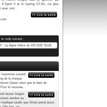
d X-Spirit II et le touring GT-Air, n'a plus
r avec son...
n.com
 le code suivant :
t l'automne suivant,
ing de la marque
récent Qwest alors que le haut de
. Pour le nouveau...
vent assez longue.
usieurs années au
le implique tandis que Shoei prend aussi
. Dès lors, on...