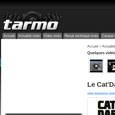
Accueil
Actualité moto
Video moto
Revue technique moto
Casque 
Accueil
>
Actualit
Quelques vidéos
Le Cat'D
gants
accessoires
supe