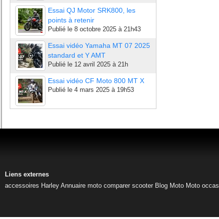
Essai QJ Motor SRK800, les
points à retenir
Publié le
8 octobre 2025 à 21h43
Essai vidéo Yamaha MT 07 2025
standard et Y AMT
Publié le
12 avril 2025 à 21h
Essai vidéo CF Moto 800 MT X
Publié le
4 mars 2025 à 19h53
Liens externes
accessoires Harley
Annuaire moto
comparer scooter
Blog Moto
Moto occas