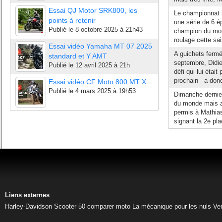
Essai QJ Motor SRK800, les
Le championnat 
points à retenir
une série de 6 
Publié le
8 octobre 2025 à 21h43
champion du mond
roulage cette sa
Essai vidéo Yamaha MT 07 2025
A guichets ferm
standard et Y AMT
septembre, Didie
Publié le
12 avril 2025 à 21h
défi qui lui étai
prochain - a donc
Essai vidéo CF Moto 800 MT X
Publié le
4 mars 2025 à 19h53
Dimanche dernier
du monde mais av
permis à Mathias
signant la 2e pla
Liens externes
Harley-Davidson
Scooter 50
comparer moto
La mécanique pour les nuls
Ve