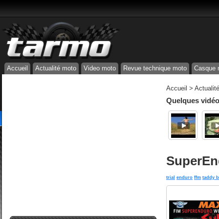
Accueil
Actualité moto
Video moto
Revue technique moto
Casque 
Accueil
>
Actualit
Quelques vidéos
SuperEnd
trial
enduro
ffm
taddy b