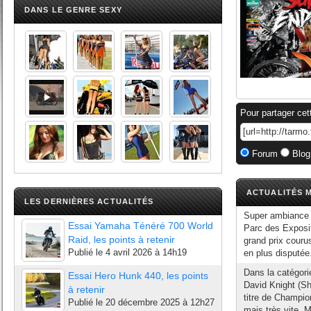
DANS LE GENRE SEXY
Pour partager cet
Forum
Blog
ACTUALITÉS M
LES DERNIÈRES ACTUALITÉS
Super ambiance 
Essai Yamaha Ténéré 700 World
Parc des Exposit
Raid, les points à retenir
grand prix courus
Publié le
4 avril 2026 à 14h19
en plus disputée
Dans la catégori
Essai Hero Hunk 440, les points
David Knight (Sh
à retenir
titre de Champio
Publié le
20 décembre 2025 à 12h27
mais très vite, M