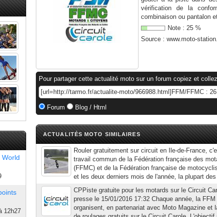
vérification de la conf
combinaison ou pantalon et
Note :
25
%
Source :
www.moto-statio
Pour partager cette actualité moto sur un forum copiez et collez
Forum
Blog / Html
ACTUALITÉS MOTO SIMILAIRES
Rouler gratuitement sur circuit en Ile-de-France, c'
 World
travail commun de la Fédération française des mot
(FFMC) et de la Fédération française de motocycli
9
et les deux derniers mois de l'année, la plupart de
CPPiste gratuite pour les motards sur le Circuit 
points
presse le 15/01/2016 17:32 Chaque année, la FFM
organisent, en partenariat avec Moto Magazine et 
à 12h27
de roulages gratuits sur le Circuit Carole. L'objectif