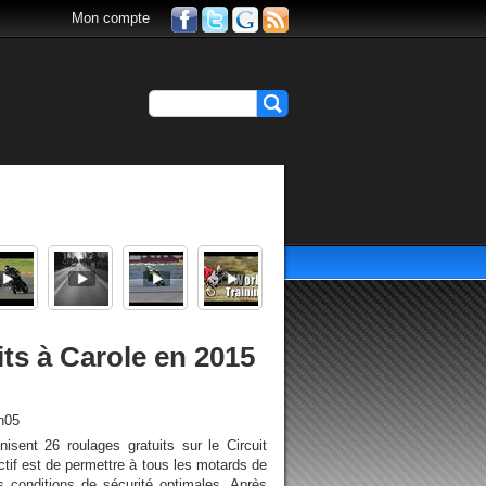
Mon compte
ts à Carole en 2015
h05
sent 26 roulages gratuits sur le Circuit
ctif est de permettre à tous les motards de
s conditions de sécurité optimales. Après