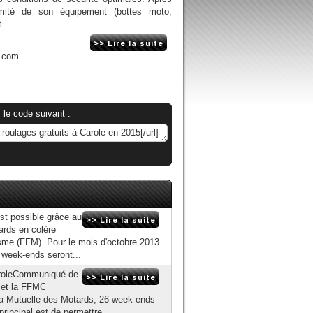
ormité de son équipement (bottes moto,
...
n.com
 le code suivant :
est possible grâce au
ards en colère
sme (FFM). Pour le mois d'octobre 2013
s week-ends seront...
CaroleCommuniqué de
 et la FFMC
la Mutuelle des Motards, 26 week-ends
 principal est de permettre...