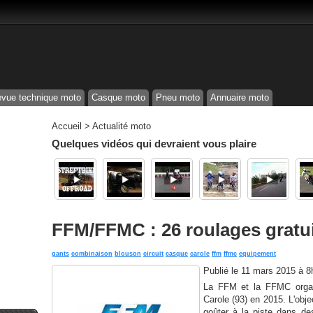
vue technique moto
Casque moto
Pneu moto
Annuaire moto
Accueil
>
Actualité moto
Quelques vidéos qui devraient vous plaire
FFM/FFMC : 26 roulages gratui
gants
combinaison
blouson
circuit
casque
carole
ffm
ffmc
equipement
Publié le
11 mars 2015 à 8
La FFM et la FFMC organi
Carole (93) en 2015. L'obje
goûter à la piste dans de