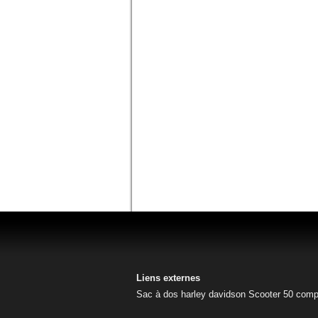
Liens externes
Sac à dos harley davidson
Scooter 50
comp