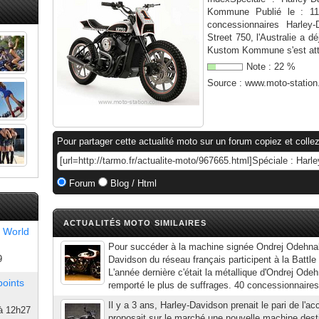
Kommune Publié le : 11/
concessionnaires Harley-
Street 750, l'Australie a 
Kustom Kommune s'est atta
Note :
22
%
Source :
www.moto-statio
Pour partager cette actualité moto sur un forum copiez et collez
Forum
Blog / Html
ACTUALITÉS MOTO SIMILAIRES
 World
Pour succéder à la machine signée Ondrej Odehnal
9
Davidson du réseau français participent à la Battle 
L'année dernière c'était la métallique d'Ondrej Odeh
points
remporté le plus de suffrages. 40 concessionnaires
Il y a 3 ans, Harley-Davidson prenait le pari de l'acc
à 12h27
proposait sur le marché une nouvelle machine des