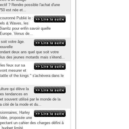
jectif ? Rendre possible l'achat d'une
50 est née et...
couronné Publié le :
eels & Waves, les
Biarritz pour enfin savoir quelle
'Europe. Venus de...
 soit votre âge.
nouvelle
ndant deux ans quel que soit votre
lus des jeunes motards mais s'étend...
les feux sur sa
 vont mesurer et
Battle of the kings " s'achèvera dans le
ture qui élève la
tes tendances en
et souvent utilisé par le monde de la
 cité de la mode et du...
sionnaires, Harley
L'idée, proposée une
pectant un cahier des charges défini à
 budget limité,...