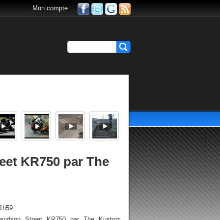
Mon compte
reet KR750 par The
21h59
-Davidson Street KR750 par The Kustom