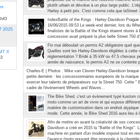
plutôt urbain et dévolue à un plus large public. L'ob
es
Harley à petit prix. C'est comme cela que laStreet 7
1h43
IndexBattle of the Kings : Harley-Davidson Prague 
16/06/2015 09:53 Le week-end dernier, lors du Wh
7 2025
finalistes de la Battle of the Kings étaient réunis à 
concession avait préparé la plus belle Street 750 d
Fin mai déboulait un permis A2 obligatoire quel que
Quelles sont les Harley-Davidson éligibles à cette 
 MT X
réglementation ? Bridé à 35 kW ou 47,5 chevaux pe
53
année de naissance, le permis A2 ne se contente p
Charles-E | Photos : Mike van Cleven Harley-Davidson braque 
petite dernière : les concessionnaires européens de la marque
exercer leur talents de préparateurs sur la Street 750. Cette " 
cadre de l'événement Wheels and Waves...
The Bike Shed, c'est un évènement typé kustom cul
moto comme un art de vivre et qui expose différen
matière de customisation dans un endroit atypique 
mode. Cette année, le Bike Shed 2016 aura lieu à la
Afin de mettre en avant la créativité de ses conces
Davidson a créé en 2015 la "Battle of the Kings". 
machine en partant d'un modèle imposé tout en res
l'avance (moto pouvant être proposée à la clientèle,