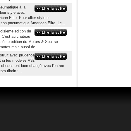
neumatique à la
leur style avec
an Elite. Pour allier style et
son pneumatique American Elite. Le...
roisième édition du
. C'est au château
isième édition du Motors & Soul se
 motos mais aussi de...
nstruit avec prudence
t si les modèles V92
es choses ont bien changé avec l'entrée
om rikain :...