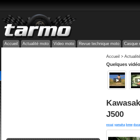
Accueil
Actualité moto
Video moto
Revue technique moto
Casque 
Accueil
>
Actualit
Quelques vidéos
Kawasaki
J500
essai
yamaha
bmw
duca