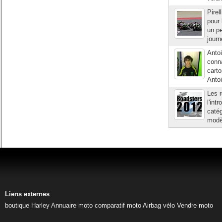
Pirel
pour 
un pe
journ
Antoi
conn
carto
Antoi
Les r
l'int
catég
modèl
Liens externes
boutique Harley
Annuaire moto
comparatif moto
Airbag vélo
Vendre moto