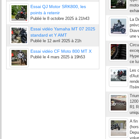
motoc
Essai QJ Motor SRK800, les
exhau
points à retenir
Publié le
8 octobre 2025 à 21h43
La Du
prévo
Essai vidéo Yamaha MT 07 2025
Diave
standard et Y AMT
une v
Publié le
12 avril 2025 à 21h
Circu
excep
Essai vidéo CF Moto 800 MT X
Hyper
Publié le
4 mars 2025 à 19h53
ce lu
Les 
d'Au
rende
l'Isè
Trium
1200 
R1 R
uniqu
A fi
(hors
Depui
volum