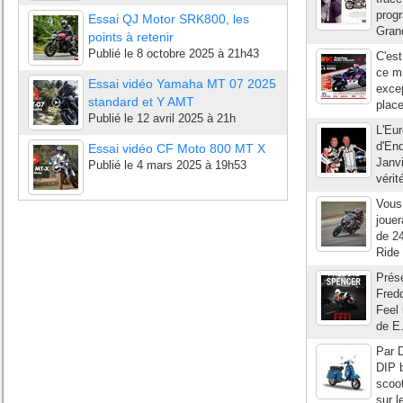
prog
Essai QJ Motor SRK800, les
Grand
points à retenir
Publié le
8 octobre 2025 à 21h43
C'est
ce m
Essai vidéo Yamaha MT 07 2025
excep
standard et Y AMT
place
Publié le
12 avril 2025 à 21h
L'Eu
d'En
Essai vidéo CF Moto 800 MT X
Janvi
Publié le
4 mars 2025 à 19h53
vérit
Vous
joue
de 2
Ride 
Prése
Fredd
Feel 
de E
Par D
DIP b
scoot
sur l