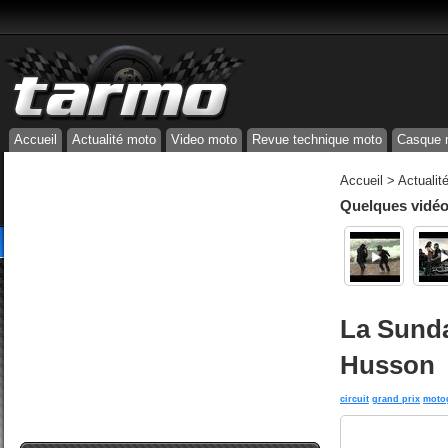
Accueil
Actualité moto
Video moto
Revue technique moto
Casque 
Accueil
>
Actualit
Quelques vidéos
La Sunda
Husson
circuit
grand prix
moto