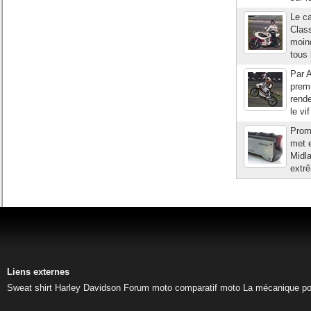
Le ca
Class
moind
tous 
Par A
premi
rende
le vi
Prom
met e
Midla
extrê
Liens externes
Sweat shirt Harley Davidson
Forum moto
comparatif moto
La mécanique pou