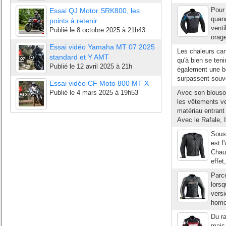
Pour 
Essai QJ Motor SRK800, les
quand
points à retenir
vent
Publié le
8 octobre 2025 à 21h43
orage
Essai vidéo Yamaha MT 07 2025
Les chaleurs can
standard et Y AMT
qu'à bien se ten
Publié le
12 avril 2025 à 21h
également une bo
surpassent souven
Essai vidéo CF Moto 800 MT X
Publié le
4 mars 2025 à 19h53
Avec son blouso
les vêtements ven
matériau entrant 
Avec le Rafale, I
Sous 
est l
Chaud
effet
Parce
lorsq
versi
homo
Du ra
mais 