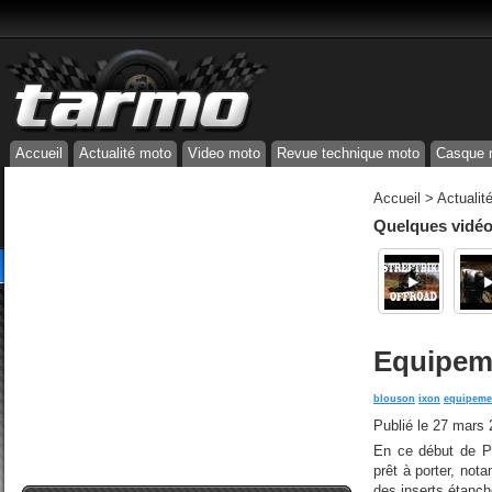
Accueil
Actualité moto
Video moto
Revue technique moto
Casque 
Accueil
>
Actualit
Quelques vidéos
Equipeme
blouson
ixon
equipeme
Publié le
27 mars 
En ce début de Pr
prêt à porter, not
des inserts étanch