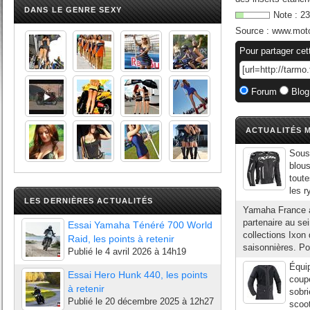
DANS LE GENRE SEXY
Note :
23
Source :
www.moto
Pour partager cet
Forum
Blog
ACTUALITÉS M
Sous 
blous
toute
les r
LES DERNIÈRES ACTUALITÉS
Yamaha France a 
partenaire au se
Essai Yamaha Ténéré 700 World
collections Ixon
Raid, les points à retenir
saisonnières. Po
Publié le
4 avril 2026 à 14h19
Équip
Essai Hero Hunk 440, les points
coup
à retenir
sobri
Publié le
20 décembre 2025 à 12h27
scoot