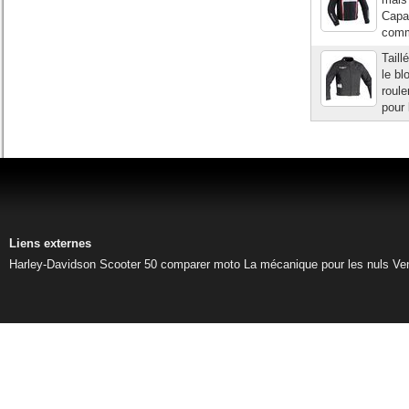
Capab
comm
Taill
le b
roule
pour 
Liens externes
Harley-Davidson
Scooter 50
comparer moto
La mécanique pour les nuls
Ve