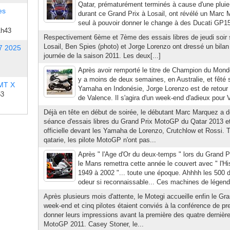
Qatar, prématurément terminés à cause d'une pluie 
es
durant ce Grand Prix à Losail, ont révélé un Marc 
seul à pouvoir donner le change à des Ducati GP1
1h43
Respectivement 6ème et 7ème des essais libres de jeudi soir su
Losail, Ben Spies (photo) et Jorge Lorenzo ont dressé un bilan 
7 2025
journée de la saison 2011. Les deux[...]
Après avoir remporté le titre de Champion du Mo
y a moins de deux semaines, en Australie, et fêté 
 MT X
Yamaha en Indonésie, Jorge Lorenzo est de retour
53
de Valence. Il s'agira d'un week-end d'adieux pour V
Déjà en tête en début de soirée, le débutant Marc Marquez a d
séance d'essais libres du Grand Prix MotoGP du Qatar 2013 e
officielle devant les Yamaha de Lorenzo, Crutchlow et Rossi. T
qatarie, les pilote MotoGP n'ont pas...
Après " l'Age d'Or du deux-temps " lors du Grand P
le Mans remettra cette année le couvert avec " l'His
1949 à 2002 "... toute une époque. Ahhhh les 500 d
odeur si reconnaissable... Ces machines de légend
Après plusieurs mois d'attente, le Motegi accueille enfin le Gr
week-end et cinq pilotes étaient conviés à la conférence de pr
donner leurs impressions avant la première des quatre dern
MotoGP 2011. Casey Stoner, le...