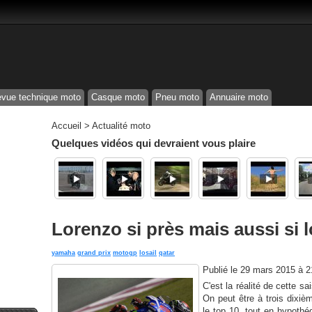
vue technique moto
Casque moto
Pneu moto
Annuaire moto
Accueil
>
Actualité moto
Quelques vidéos qui devraient vous plaire
Lorenzo si près mais aussi si l
yamaha
grand prix
motogp
losail
qatar
Publié le
29 mars 2015 à 
C'est la réalité de cette 
On peut être à trois dixiè
le top 10, tout en hypoth