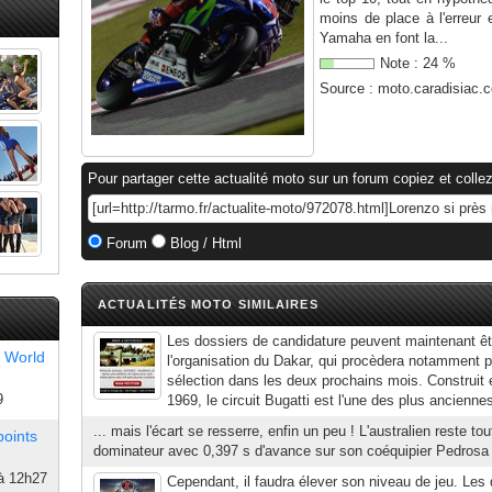
moins de place à l'erreur
Yamaha en font la...
Note :
24
%
Source :
moto.caradisiac.
Pour partager cette actualité moto sur un forum copiez et collez
Forum
Blog / Html
ACTUALITÉS MOTO SIMILAIRES
Les dossiers de candidature peuvent maintenant ê
 World
l'organisation du Dakar, qui procèdera notamment 
sélection dans les deux prochains mois. Construit 
9
1969, le circuit Bugatti est l'une des plus anciennes 
... mais l'écart se resserre, enfin un peu ! L'australien reste t
points
dominateur avec 0,397 s d'avance sur son coéquipier Pedrosa et
à 12h27
Cependant, il faudra élever son niveau de jeu. Les 