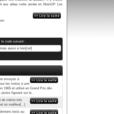
 et aux aléas cette année en MotoGP. Les
com
 le code suivant :
tre envoyés à
pour les motos à une
en 1965 et utilisé en Grand Prix dès
pistes figurant sur le...
out de même très
 un meilleur[...]
derniers tests au