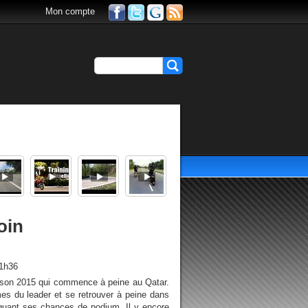
Mon compte
oin
21h36
saison 2015 qui commence à peine au Qatar.
mes du leader et se retrouver à peine dans
équant ses chances de podium. Il y encore