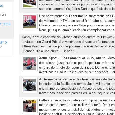
coudes et tout le monde n'a pu pousser jusqu'au d
es
sont ainsi accrochés, Jules Danilo qui était dans le
1h43
Une performance qui confirme la suprématie des Ho
de Montmélo. KTM a du souci à se faire et ne com
7 2025
Oliveira, son vainqueur en Italie pour donner le ch
Kent, plus que jamais leader du championnat est s
Danny Kent a confirmé sa vitesse affichée durant tout le wee
la victoire du Grand Prix des Amériques devant un fantastique
 MT X
Effren Vasquez. En lice pour le podium jusqu'au dernier virag
53
16ème suite à une chute... Départ :...
Actus Sport GP des Amériques 2015, Austin, Moto
été haletant jusqu'au bout pour le podium, même s
emparé de la tête de façon définitive. Derrière, la 
avant-postes sous un ciel des plus menaçants. Fabi
Au terme de la première des trois journées de test
le leader de la feuille des temps Jack Miller avait a
une marge de progression. A l'issue du second jour,
n'avait pas lancé des paroles en l'air puisque le voil
Cette course a d'abord été interrompue par un dra
même que le premier tour n'ait été bouclé. Deux c
mettant aux prises un total de huit pilotes ont moti
incident a fait plus de dégâts puisque Gabriel Rodr