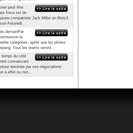
oner peut être
ais force est de
n jeune compatriote Jack Miller en Moto3.
ssé Antonelli...
dès demainPar
 commencer la
etite catégories, après que les pilotes
Sepang. Tous les teams seront...
s temps du côté
ontré convaincant.
t surtout dominée par ses négociations
 à effet ou non,...