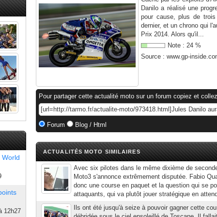
Danilo a réalisé une prog
pour cause, plus de troi
dernier, et un chrono qui l
Prix 2014. Alors qu'il...
Note :
24
%
Source :
www.gp-inside.c
Pour partager cette actualité moto sur un forum copiez et collez
Forum
Blog / Html
ACTUALITÉS MOTO SIMILAIRES
 World
Avec six pilotes dans le même dixième de seconde
9
Moto3 s'annonce extrêmement disputée. Fabio Quar
donc une course en paquet et la question qui se pos
points
attaquants, qui va plutôt jouer stratégique en attend
Ils ont été jusqu'à seize à pouvoir gagner cette cou
à 12h27
débridée sous le ciel ensoleillé de Toscane. Il falla