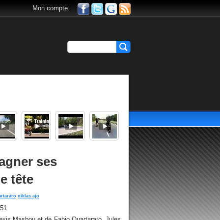
Mon compte
agner ses
e tête
artararo
niklas ajo
h51
lexis Masbou et de Fabio Quartararo, Jules