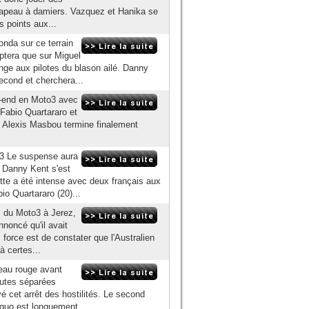
rapeau à damiers. Vazquez et Hanika se
s points aux...
nda sur ce terrain
ptera que sur Miguel
ange aux pilotes du blason ailé. Danny
econd et cherchera...
k-end en Moto3 avec
 Fabio Quartararo et
e, Alexis Masbou termine finalement
3 Le suspense aura
i Danny Kent s'est
lutte a été intense avec deux français aux
o Quartararo (20)...
s du Moto3 à Jerez,
nnoncé qu'il avait
 force est de constater que l'Australien
à certes...
peau rouge avant
hutes séparées
vé cet arrêt des hostilités. Le second
iguo est longuement...