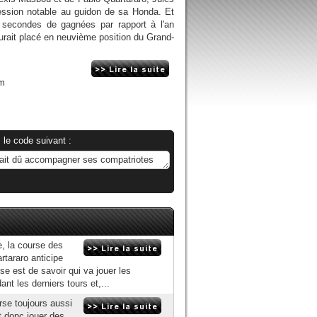
ression notable au guidon de sa Honda. Et
s secondes de gagnées par rapport à l'an
'aurait placé en neuvième position du Grand-
om
 le code suivant :
, la course des
tararo anticipe
e est de savoir qui va jouer les
ant les derniers tours et,...
rse toujours aussi
it donc jouer des