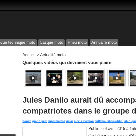
vue technique moto
Casque moto
Pneu moto
Annuaire moto
Accueil
>
Actualité moto
Quelques vidéos qui devraient vous plaire
Jules Danilo aurait dû accomp
compatriotes dans le groupe d
honda
grand prix
supermotard
qatar
alexis masbou
zulfahmi khairuddin
fabio qu
Publié le
4 avril 2015 à 15
Caché par les exploits d'A