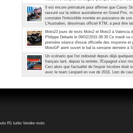
Il est encore prématuré pour affirmer que Casey St
rassuré sur la relève australienne en Grand Prix, m
constater l'irrésistible montée en puissance de so
L'Australien, désormais officiel KTM, a peut être lai
Moto23 jours de tests Moto2 et Moto3 à Valencia 
Philippe Debarle le 09/02/2015 08:30 Ce mardi va
première séance d'essai officielle des moyenne et p
MotoGP aient ouvert le bal la semaine dernière à 
Un scénario que l'on redoutait depuis déjà quelque
français tant, depuis la rentrée, l'Espagnol s'est m
Ceci alors que l'actualité de l'espoir tricolore étai
avec le team Leopard en vue de 2016. Lien de cause
oto
R1 turbo
Vendre moto