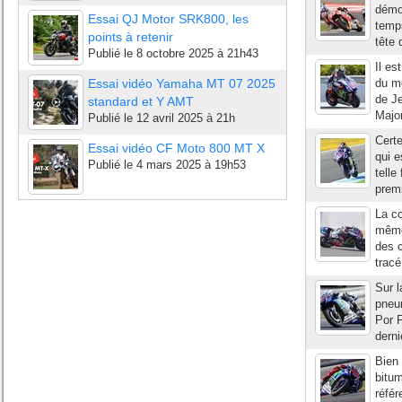
démon
Essai QJ Motor SRK800, les
temps
points à retenir
tête 
Publié le
8 octobre 2025 à 21h43
Il es
Essai vidéo Yamaha MT 07 2025
du m
de Je
standard et Y AMT
Majo
Publié le
12 avril 2025 à 21h
Certe
Essai vidéo CF Moto 800 MT X
qui e
Publié le
4 mars 2025 à 19h53
telle
premi
La co
même 
des c
tracé
Sur l
pneum
Por F
derni
Bien 
bitum
référ