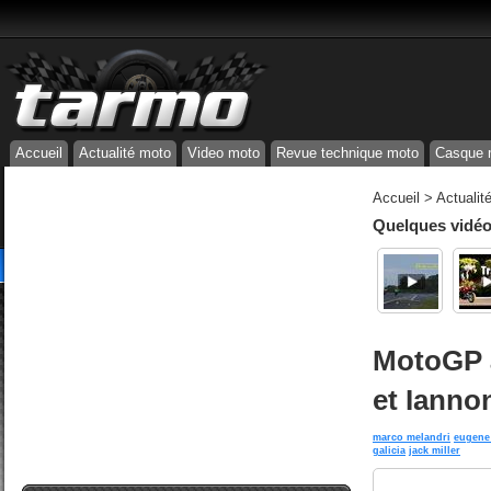
Accueil
Actualité moto
Video moto
Revue technique moto
Casque 
Accueil
>
Actualit
Quelques vidéos
MotoGP à
et Ianno
marco melandri
eugene 
galicia
jack miller