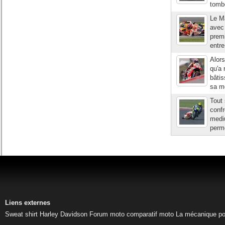
tombé
Le Ma
avec 
prem
entre
Alors
qu'a 
bâtis
sa mo
Tout 
confr
mediu
perme
Liens externes
Sweat shirt Harley Davidson
Forum moto
comparatif moto
La mécanique pou