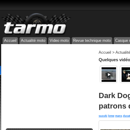
Accueil
Actualité moto
Video moto
Revue technique moto
Casque 
Accueil
>
Actualit
Quelques vidéos
Dark Dog 
patrons 
suzuki
bmw
mans
ducat