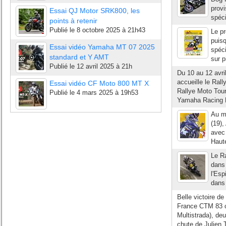
provi
Essai QJ Motor SRK800, les
spéci
points à retenir
Publié le
8 octobre 2025 à 21h43
Le pr
puisq
Essai vidéo Yamaha MT 07 2025
spéci
standard et Y AMT
sur p
Publié le
12 avril 2025 à 21h
Du 10 au 12 avri
accueille le Ral
Essai vidéo CF Moto 800 MT X
Rallye Moto Tour
Publié le
4 mars 2025 à 19h53
Yamaha Racing 
Au me
(19),
avec 
Haut
Le Ra
dans 
l'Esp
dans 
Belle victoire 
France CTM 83 c
Multistrada), de
chute de Julien 