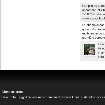
Les pilotes cors
appartient, et C
1200 Multistrada
sévère pour la ch
Le championnat d
qui ont dû brave
multiples impond
première épreuve
La on
Ville
champ
épreu
Liens externes
Taxi moto Cergy
Annuaire moto
comparatif scooter
Ghost Rider
Moto occas