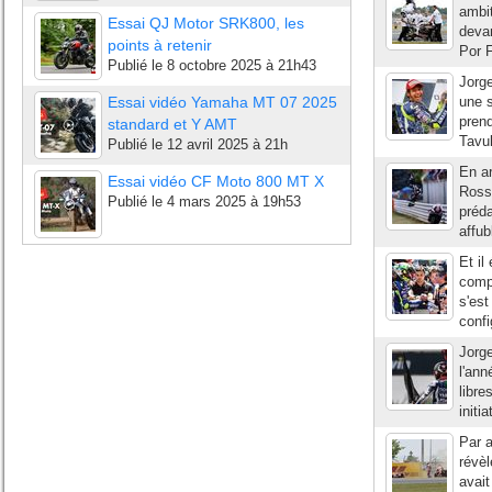
ambit
Essai QJ Motor SRK800, les
devan
points à retenir
Por F
Publié le
8 octobre 2025 à 21h43
Jorge
Essai vidéo Yamaha MT 07 2025
une s
pren
standard et Y AMT
Tavul
Publié le
12 avril 2025 à 21h
En ar
Essai vidéo CF Moto 800 MT X
Rossi
Publié le
4 mars 2025 à 19h53
préd
affub
Et il
compl
s'est
confi
Jorge
l'an
libre
initi
Par a
révè
avait