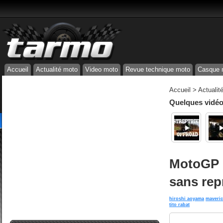
Accueil
Actualité moto
Video moto
Revue technique moto
Casque 
Accueil
>
Actualit
Quelques vidéos
MotoGP e
sans rep
hiroshi aoyama
maveric
tito rabat