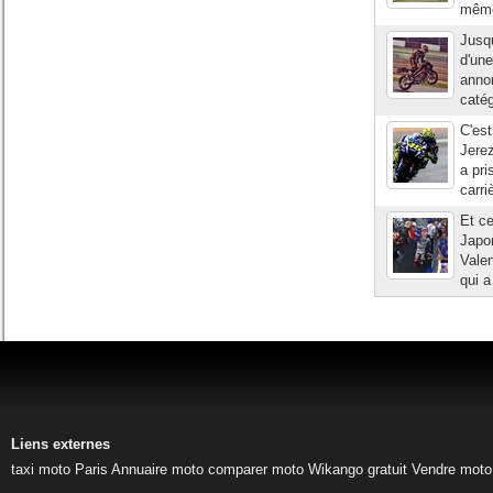
même 
Jusqu
d'une
anno
catég
C'est
Jerez
a pri
carri
Et ce
Japon
Vale
qui a
Liens externes
taxi moto Paris
Annuaire moto
comparer moto
Wikango gratuit
Vendre moto