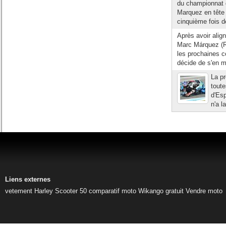
du championnat 
Marquez en tête 
cinquième fois d
Après avoir alig
Marc Márquez (Re
les prochaines c
décide de s'en mê
La p
tout
d'Esp
n'a l
Liens externes
vetement Harley
Scooter 50
comparatif moto
Wikango gratuit
Vendre moto