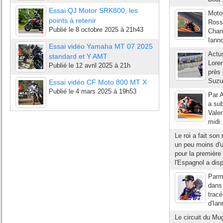
Essai QJ Motor SRK800, les
Moto
points à retenir
Rossi
Publié le
8 octobre 2025 à 21h43
Cham
Ianno
Essai vidéo Yamaha MT 07 2025
Actu
standard et Y AMT
Loren
Publié le
12 avril 2025 à 21h
près 
Suzuk
Essai vidéo CF Moto 800 MT X
Publié le
4 mars 2025 à 19h53
Par 
a sub
Vale
midi.
Le roi a fait son 
un peu moins d'
pour la première
l'Espagnol a dis
Parmi
dans 
tracé
d'Ian
Le circuit du Mu