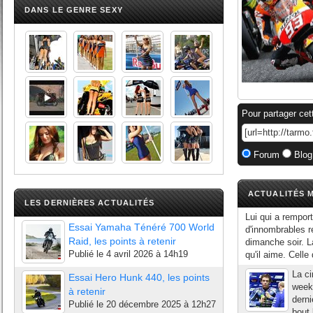
DANS LE GENRE SEXY
Pour partager cet
Forum
Blog
ACTUALITÉS M
LES DERNIÈRES ACTUALITÉS
Lui qui a rempor
Essai Yamaha Ténéré 700 World
d'innombrables re
Raid, les points à retenir
dimanche soir. La
Publié le
4 avril 2026 à 14h19
qu'il aime. Celle 
La c
Essai Hero Hunk 440, les points
week-
à retenir
derni
Publié le
20 décembre 2025 à 12h27
bout 