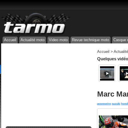
Accueil
Actualité moto
Video moto
Revue technique moto
Casque 
Accueil
>
Actualit
Quelques vidéos
Marc Mar
accessoire
suzuki
hond