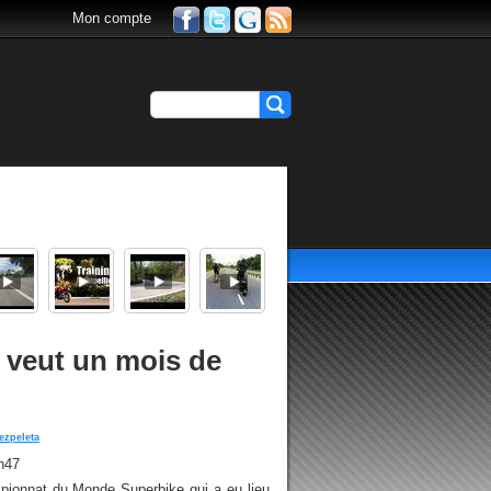
Mon compte
, veut un mois de
ezpeleta
h47
ionnat du Monde Superbike qui a eu lieu