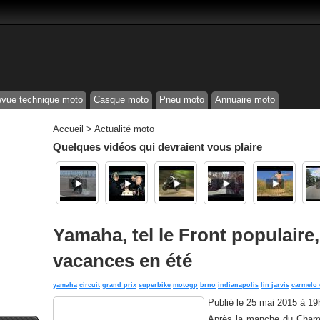
vue technique moto
Casque moto
Pneu moto
Annuaire moto
Accueil
>
Actualité moto
Quelques vidéos qui devraient vous plaire
Yamaha, tel le Front populaire
vacances en été
yamaha
circuit
grand prix
superbike
motogp
brno
indianapolis
lin jarvis
carmelo 
Publié le
25 mai 2015 à 19
Après la manche du Champ