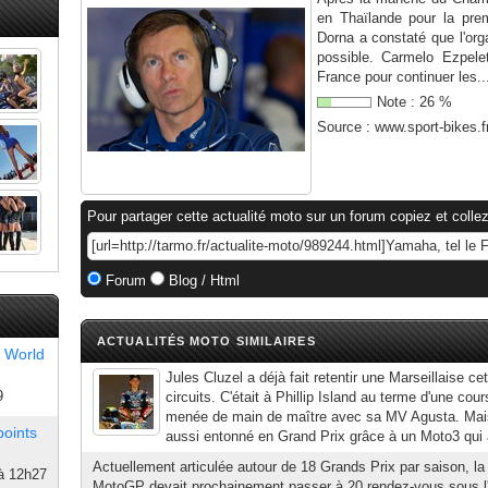
en Thaïlande pour la pre
Dorna a constaté que l'orga
possible. Carmelo Ezpele
France pour continuer les..
Note :
26
%
Source :
www.sport-bikes.f
Pour partager cette actualité moto sur un forum copiez et collez
Forum
Blog / Html
ACTUALITÉS MOTO SIMILAIRES
 World
Jules Cluzel a déjà fait retentir une Marseillaise ce
9
circuits. C'était à Phillip Island au terme d'une co
menée de main de maître avec sa MV Agusta. Mais i
points
aussi entonné en Grand Prix grâce à un Moto3 qui a
Actuellement articulée autour de 18 Grands Prix par saison, l
à 12h27
MotoGP devait prochainement passer à 20 rendez-vous sous l