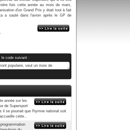
mière fois cette année au mois de mars,
nisation d'un Grand Prix y était tout à fait
ta a sauté dans l'avion après le GP de
.
r
 le code suivant :
tte année sur les
urse de Supersport
l se pourrait que l'hymne national soit
ccueille cette...
a programmation
'impulsion du