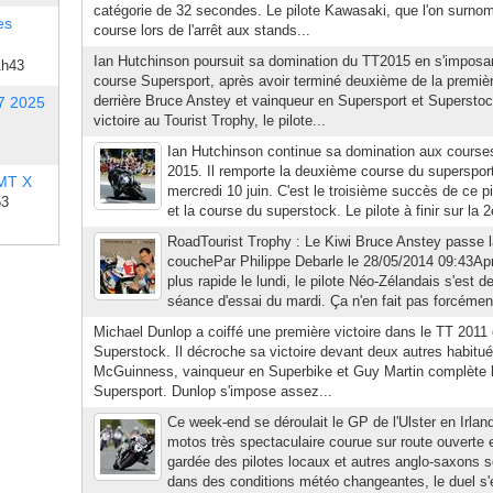
catégorie de 32 secondes. Le pilote Kawasaki, que l'on surnomm
es
course lors de l'arrêt aux stands...
Ian Hutchinson poursuit sa domination du TT2015 en s'imposa
1h43
course Supersport, après avoir terminé deuxième de la premiè
derrière Bruce Anstey et vainqueur en Supersport et Superst
7 2025
victoire au Tourist Trophy, le pilote...
Ian Hutchinson continue sa domination aux course
2015. Il remporte la deuxième course du supersport
 MT X
mercredi 10 juin. C'est le troisième succès de ce pi
53
et la course du superstock. Le pilote à finir sur la 
RoadTourist Trophy : Le Kiwi Bruce Anstey passe 
couchePar Philippe Debarle le 28/05/2014 09:43Aprè
plus rapide le lundi, le pilote Néo-Zélandais s'est
séance d'essai du mardi. Ça n'en fait pas forcément 
Michael Dunlop a coiffé une première victoire dans le TT 2011 
Superstock. Il décroche sa victoire devant deux autres habitu
McGuinness, vainqueur en Superbike et Guy Martin complète l
Supersport. Dunlop s'impose assez...
Ce week-end se déroulait le GP de l'Ulster en Irla
motos très spectaculaire courue sur route ouverte 
gardée des pilotes locaux et autres anglo-saxons s
dans des conditions météo changeantes, le duel s'es