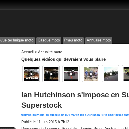
vue technique moto
Casque moto
Pneu moto
Annuaire moto
Accueil
>
Actualité moto
Quelques vidéos qui devraient vous plaire
Ian Hutchinson s'impose en Su
Superstock
triumph
bmw
dunlop
supersport
guy martin
ian hutchinson
keith amor
bruce ans
Publié le
11 juin 2015 à 7h12
Deuxième de la course Superbike derrière Bruce Anstey, Ian Hut