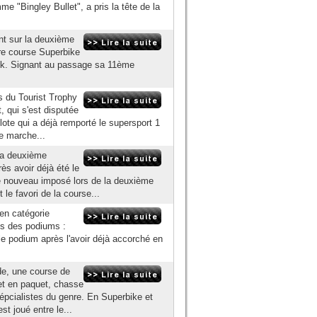
e "Bingley Bullet", a pris la tête de la
nt sur la deuxième
re course Superbike
ock. Signant au passage sa 11ème
s du Tourist Trophy
, qui s'est disputée
lote qui a déjà remporté le supersport 1
2e marche...
la deuxième
s avoir déjà été le
 de nouveau imposé lors de la deuxième
le favori de la course...
en catégorie
és des podiums :
e podium après l'avoir déjà accorché en
nde, une course de
et en paquet, chasse
épcialistes du genre. En Superbike et
t joué entre le...