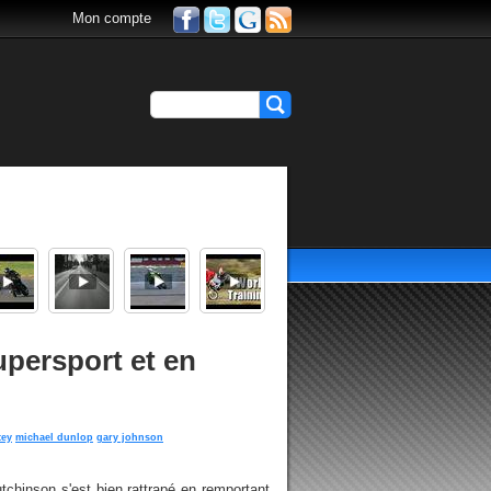
Mon compte
persport et en
tey
michael dunlop
gary johnson
chinson s'est bien rattrapé en remportant