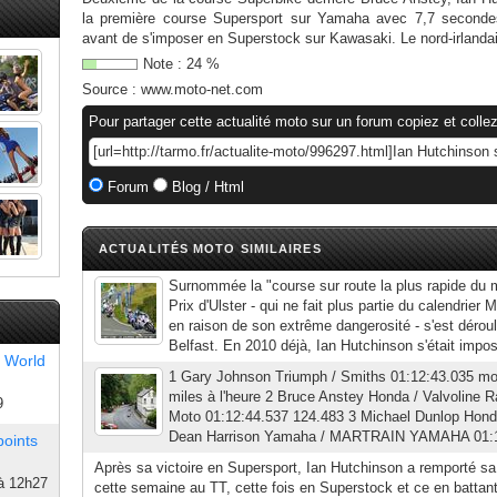
la première course Supersport sur Yamaha avec 7,7 secondes
avant de s'imposer en Superstock sur Kawasaki. Le nord-irlandais,
Note :
24
%
Source :
www.moto-net.com
Pour partager cette actualité moto sur un forum copiez et collez
Forum
Blog / Html
ACTUALITÉS MOTO SIMILAIRES
Surnommée la "course sur route la plus rapide du 
Prix d'Ulster - qui ne fait plus partie du calendrie
en raison de son extrême dangerosité - s'est dérou
Belfast. En 2010 déjà, Ian Hutchinson s'était impos
 World
1 Gary Johnson Triumph / Smiths 01:12:43.035 mo
miles à l'heure 2 Bruce Anstey Honda / Valvoline 
9
Moto 01:12:44.537 124.483 3 Michael Dunlop Hond
Dean Harrison Yamaha / MARTRAIN YAMAHA 01:13:
points
Après sa victoire en Supersport, Ian Hutchinson a remporté s
à 12h27
cette semaine au TT, cette fois en Superstock et ce en battant