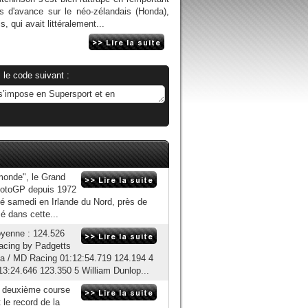
 d'avance sur le néo-zélandais (Honda),
 qui avait littéralement...
 le code suivant :
monde", le Grand
r MotoGP depuis 1972
lé samedi en Irlande du Nord, près de
é dans cette...
yenne : 124.526
Racing by Padgetts
a / MD Racing 01:12:54.719 124.194 4
24.646 123.350 5 William Dunlop...
a deuxième course
 le record de la