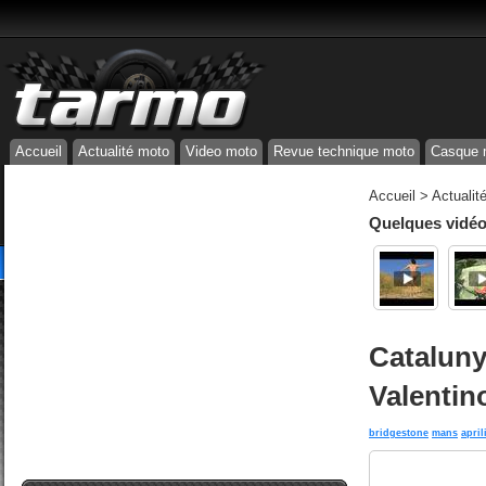
Accueil
Actualité moto
Video moto
Revue technique moto
Casque 
Accueil
>
Actualit
Quelques vidéos
Cataluny
Valentin
bridgestone
mans
april