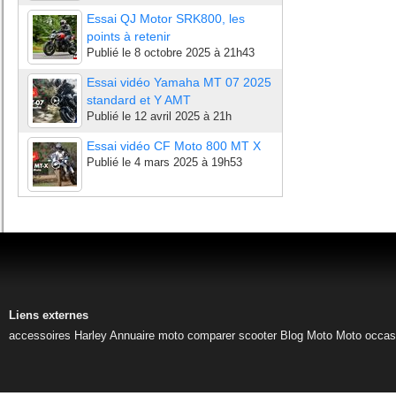
Essai QJ Motor SRK800, les
points à retenir
Publié le
8 octobre 2025 à 21h43
Essai vidéo Yamaha MT 07 2025
standard et Y AMT
Publié le
12 avril 2025 à 21h
Essai vidéo CF Moto 800 MT X
Publié le
4 mars 2025 à 19h53
Liens externes
accessoires Harley
Annuaire moto
comparer scooter
Blog Moto
Moto occas