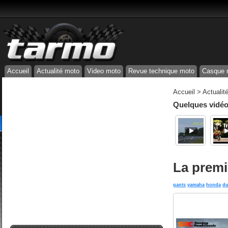
Accueil
Actualité moto
Video moto
Revue technique moto
Casque 
Accueil
>
Actualit
Quelques vidéos
La premi
gants
yamaha
honda
du