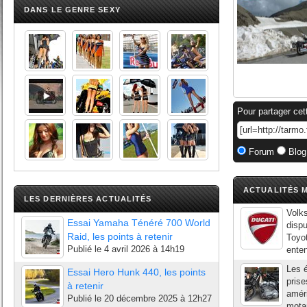
DANS LE GENRE SEXY
Pour partager cet
Forum
Blog
ACTUALITÉS M
LES DERNIÈRES ACTUALITÉS
Volk
Essai Yamaha Ténéré 700 World
dispu
Raid, les points à retenir
Toyot
Publié le
4 avril 2026 à 14h19
enten
Les 
Essai Hero Hunk 440, les points
pris
à retenir
améri
Publié le
20 décembre 2025 à 12h27
motar