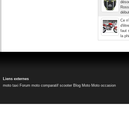
désor
Rossi
début
Ce n'
d'êtr
faut
la ph
Liens externes
moto taxi
Forum moto
comparatif scooter
Blog Moto
Moto occasion