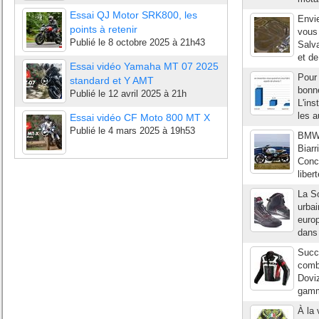
Essai QJ Motor SRK800, les
Envie
points à retenir
vous 
Publié le
8 octobre 2025 à 21h43
Salva
et de
Essai vidéo Yamaha MT 07 2025
Pour
standard et Y AMT
bonne
Publié le
12 avril 2025 à 21h
L'ins
les a
Essai vidéo CF Moto 800 MT X
Publié le
4 mars 2025 à 19h53
BMW 
Biarr
Conc
liber
La So
urbai
europ
dans 
Succe
comb
Doviz
gamme
À la 