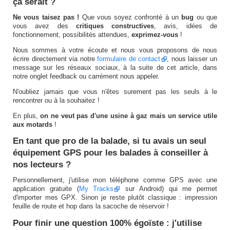
ça serait ?
Ne vous taisez pas !
Que vous soyez confronté à un
bug
ou que
vous avez des
critiques constructives
, avis, idées de
fonctionnement, possibilités attendues,
exprimez-vous
!
Nous sommes à votre écoute et nous vous proposons de nous
écrire directement via notre
formulaire de contact
, nous laisser un
message sur les réseaux sociaux, à la suite de cet article, dans
notre onglet feedback ou carrément nous appeler.
N'oubliez jamais que vous n'êtes surement pas les seuls à le
rencontrer ou à la souhaitez !
En plus,
on ne veut pas d'une usine à gaz mais un service utile
aux motards
!
En tant que pro de la balade, si tu avais un seul
équipement GPS pour les balades à conseiller à
nos lecteurs ?
Personnellement, j'utilise mon téléphone comme GPS avec une
application gratuite (
My Tracks
sur Android) qui me permet
d'importer mes GPX. Sinon je reste plutôt classique : impression
feuille de route et hop dans la sacoche de réservoir !
Pour finir une question 100% égoïste : j'utilise