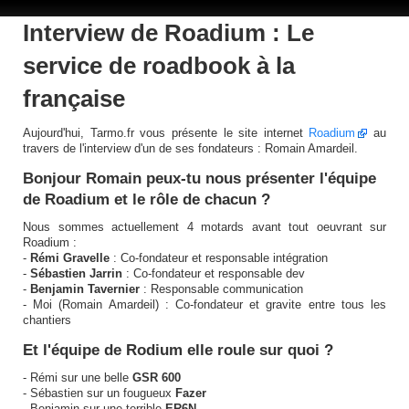
Interview de Roadium : Le
service de roadbook à la
française
Aujourd'hui, Tarmo.fr vous présente le site internet
Roadium
au
travers de l'interview d'un de ses fondateurs : Romain Amardeil.
Bonjour Romain peux-tu nous présenter l'équipe
de Roadium et le rôle de chacun ?
Nous sommes actuellement 4 motards avant tout oeuvrant sur
Roadium :
-
Rémi Gravelle
: Co-fondateur et responsable intégration
-
Sébastien Jarrin
: Co-fondateur et responsable dev
-
Benjamin Tavernier
: Responsable communication
- Moi (Romain Amardeil) : Co-fondateur et gravite entre tous les
chantiers
Et l'équipe de Rodium elle roule sur quoi ?
- Rémi sur une belle
GSR 600
- Sébastien sur un fougueux
Fazer
- Benjamin sur une terrible
ER6N