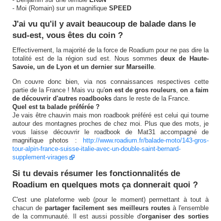
- Moi (Romain) sur un magnifique
SPEED
J'ai vu qu'il y avait beaucoup de balade dans le
sud-est, vous êtes du coin ?
Effectivement, la majorité de la force de Roadium pour ne pas dire la
totalité est de la région sud est. Nous sommes
deux de Haute-
Savoie, un de Lyon et un dernier sur Marseille
.
On couvre donc bien, via nos connaissances respectives cette
partie de la France ! Mais vu qu'
on est de gros rouleurs
,
on a faim
de découvrir d'autres roadbooks
dans le reste de la France.
Quel est ta balade préférée ?
Je vais être chauvin mais mon roadbook préféré est celui qui tourne
autour des montagnes proches de chez moi. Plus que des mots, je
vous laisse découvrir le roadbook de Mat31 accompagné de
magnifique photos :
http://www.roadium.fr/balade-moto/143-gros-
tour-alpin-france-suisse-italie-avec-un-double-saint-bernard-
supplement-virages
Si tu devais résumer les fonctionnalités de
Roadium en quelques mots ça donnerait quoi ?
C'est une plateforme web (pour le moment) permettant à tout à
chacun de
partager facilement ses meilleurs routes
à l'ensemble
de la communauté. Il est aussi possible d'
organiser des sorties