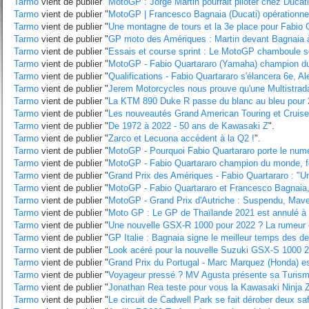
Tarmo
vient de publier "
MotoGP : Jorge Martin pourrait piloter chez Duc
Tarmo
vient de publier "
MotoGP | Francesco Bagnaia (Ducati) opérationnel
Tarmo
vient de publier "
Une montagne de tours et la 3e place pour Fabio 
Tarmo
vient de publier "
GP moto des Amériques : Martin devant Bagnaia à 
Tarmo
vient de publier "
Essais et course sprint : Le MotoGP chamboule 
Tarmo
vient de publier "
MotoGP - Fabio Quartararo (Yamaha) champion du 
Tarmo
vient de publier "
Qualifications - Fabio Quartararo s'élancera 6e, Al
Tarmo
vient de publier "
Jerem Motorcycles nous prouve qu'une Multistrada
Tarmo
vient de publier "
La KTM 890 Duke R passe du blanc au bleu pour
Tarmo
vient de publier "
Les nouveautés Grand American Touring et Cruise
Tarmo
vient de publier "
De 1972 à 2022 - 50 ans de Kawasaki Z
".
Tarmo
vient de publier "
Zarco et Lecuona accèdent à la Q2 !
".
Tarmo
vient de publier "
MotoGP - Pourquoi Fabio Quartararo porte le numér
Tarmo
vient de publier "
MotoGP - Fabio Quartararo champion du monde, for
Tarmo
vient de publier "
Grand Prix des Amériques - Fabio Quartararo : "Un t
Tarmo
vient de publier "
MotoGP - Fabio Quartararo et Francesco Bagnaia,
Tarmo
vient de publier "
MotoGP - Grand Prix d'Autriche : Suspendu, Mav
Tarmo
vient de publier "
Moto GP : Le GP de Thaïlande 2021 est annulé à
Tarmo
vient de publier "
Une nouvelle GSX-R 1000 pour 2022 ? La rumeur 
Tarmo
vient de publier "
GP Italie : Bagnaia signe le meilleur temps des d
Tarmo
vient de publier "
Look acéré pour la nouvelle Suzuki GSX-S 1000 
Tarmo
vient de publier "
Grand Prix du Portugal - Marc Marquez (Honda) est
Tarmo
vient de publier "
Voyageur pressé ? MV Agusta présente sa Turism
Tarmo
vient de publier "
Jonathan Rea teste pour vous la Kawasaki Ninja 
Tarmo
vient de publier "
Le circuit de Cadwell Park se fait dérober deux 