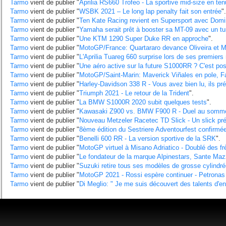
Tarmo
vient de publier "
Aprilia RS660 Trofeo - La sportive mid-size en ten
Tarmo
vient de publier "
WSBK 2021 – Le long lap penalty fait son entrée
".
Tarmo
vient de publier "
Ten Kate Racing revient en Supersport avec Domin
Tarmo
vient de publier "
Yamaha serait prêt à booster sa MT-09 avec un tu
Tarmo
vient de publier "
Une KTM 1290 Super Duke RR en approche
".
Tarmo
vient de publier "
MotoGP/France: Quartararo devance Oliveira et Mo
Tarmo
vient de publier "
L'Aprilia Tuareg 660 surprise lors de ses premiers
Tarmo
vient de publier "
Une aéro active sur la future S1000RR ? C'est pos
Tarmo
vient de publier "
MotoGP/Saint-Marin: Maverick Viñales en pole, F
Tarmo
vient de publier "
Harley-Davidson 338 R - Vous avez bien lu, ils pré
Tarmo
vient de publier "
Triumph 2021 - Le retour de la Trident
".
Tarmo
vient de publier "
La BMW S1000R 2020 subit quelques tests
".
Tarmo
vient de publier "
Kawasaki Z900 vs. BMW F900 R - Duel au somme
Tarmo
vient de publier "
Nouveau Metzeler Racetec TD Slick - Un slick pré
Tarmo
vient de publier "
8ème édition du Sestriere Adventourfest confirmée
Tarmo
vient de publier "
Benelli 600 RR - La version sportive de la SRK
".
Tarmo
vient de publier "
MotoGP virtuel à Misano Adriatico - Doublé des f
Tarmo
vient de publier "
Le fondateur de la marque Alpinestars, Sante Mazz
Tarmo
vient de publier "
Suzuki retire tous ses modèles de grosse cylindré
Tarmo
vient de publier "
MotoGP 2021 - Rossi espère continuer - Petronas 
Tarmo
vient de publier "
Di Meglio: " Je me suis découvert des talents d'en