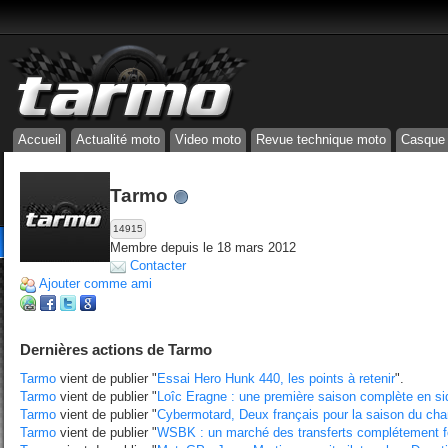
Accueil
Actualité moto
Video moto
Revue technique moto
Casque
Tarmo
14915
Membre depuis le 18 mars 2012
Contacter
Ajouter comme ami
Dernières actions de Tarmo
Tarmo
vient de publier "
Essai Hero Hunk 440, les points à retenir
".
Tarmo
vient de publier "
Loîc Eragne : une première saison complète en si
Tarmo
vient de publier "
Cybermotard, Deux français pour la saison du ch
Tarmo
vient de publier "
WSBK : un marché des transferts complétement fo