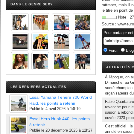
DANS LE GENRE SEXY
rattraper, mais il
le titre en point de
Note :
27
Source :
www.euros
Pour partager cet
Forum
Blog
ACTUALITÉS M
À l'époque, on aur
Dimanche, au Gr
LES DERNIÈRES ACTUALITÉS
sacré champion d
organisateurs d
Essai Yamaha Ténéré 700 World
Fabio Quartararo
Raid, les points à retenir
revanche pour le
Publié le
4 avril 2026 à 14h19
saison à rebondi
cuvée 2023 prop
Essai Hero Hunk 440, les points
à retenir
C'est officiel : 
Publié le
20 décembre 2025 à 12h27
annulé en raison