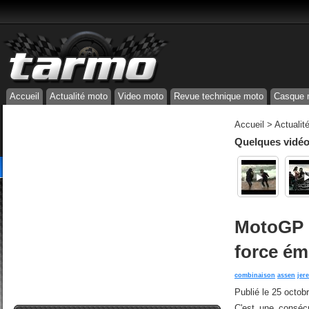
Accueil
Actualité moto
Video moto
Revue technique moto
Casque 
Accueil
>
Actualit
Quelques vidéos
MotoGP 
force émo
combinaison
assen
jer
Publié le
25 octob
C'est une consécr