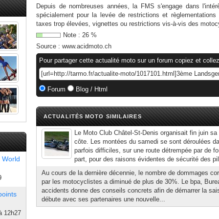
Depuis de nombreuses années, la FMS s'engage dans l'intérêt
spécialement pour la levée de restrictions et règlementations 
taxes trop élevées, vignettes ou restrictions vis-à-vis des motoc
Note :
26
%
Source :
www.acidmoto.ch
Pour partager cette actualité moto sur un forum copiez et collez
Forum
Blog / Html
ACTUALITÉS MOTO SIMILAIRES
Le Moto Club Châtel-St-Denis organisait fin juin s
côte. Les montées du samedi se sont déroulées da
parfois difficiles, sur une route détrempée par de f
 World
part, pour des raisons évidentes de sécurité des pil
Au cours de la dernière décennie, le nombre de dommages cor
9
par les motocyclistes a diminué de plus de 30%. Le bpa, Bure
accidents donne des conseils concrets afin de démarrer la sai
points
débute avec ses partenaires une nouvelle...
à 12h27