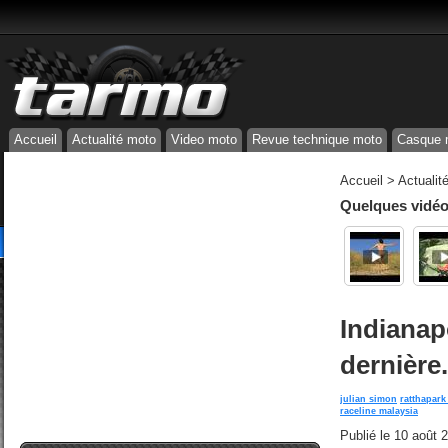
Accueil
Actualité moto
Video moto
Revue technique moto
Casque 
Accueil
>
Actualit
Quelques vidéos
Indianap
dernière
julian simon
ratthapark
raceline malaysia
Publié le
10 août 