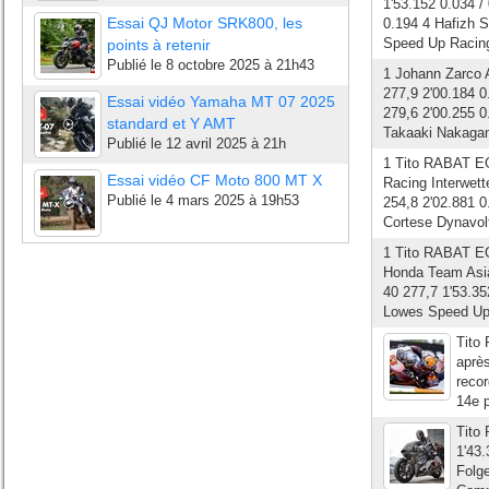
1'53.152 0.034 /
Essai QJ Motor SRK800, les
0.194 4 Hafizh 
Speed Up Racing 
points à retenir
Publié le
8 octobre 2025 à 21h43
1 Johann Zarco A
277,9 2'00.184 0
Essai vidéo Yamaha MT 07 2025
279,6 2'00.255 0
standard et Y AMT
Takaaki Nakaga
Publié le
12 avril 2025 à 21h
1 Tito RABAT E
Essai vidéo CF Moto 800 MT X
Racing Interwett
Publié le
4 mars 2025 à 19h53
254,8 2'02.881 0
Cortese Dynavolt
1 Tito RABAT E
Honda Team Asia
40 277,7 1'53.35
Lowes Speed Up 
Tito 
aprè
recor
14e p
Tito 
1'43.
Folge