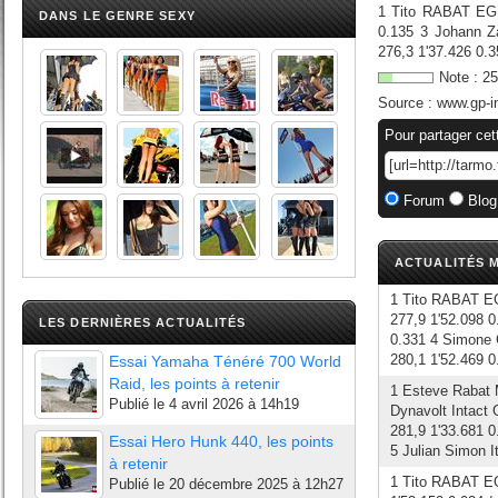
1 Tito RABAT EG 
DANS LE GENRE SEXY
0.135 3 Johann Za
276,3 1'37.426 0.3
Note :
25
Source :
www.gp-i
Pour partager cet
Forum
Blog
ACTUALITÉS M
1 Tito RABAT E
277,9 1'52.098 0
LES DERNIÈRES ACTUALITÉS
0.331 4 Simone 
280,1 1'52.469 0
Essai Yamaha Ténéré 700 World
Raid, les points à retenir
1 Esteve Rabat 
Publié le
4 avril 2026 à 14h19
Dynavolt Intact 
281,9 1'33.681 0
Essai Hero Hunk 440, les points
5 Julian Simon I
à retenir
1 Tito RABAT EG
Publié le
20 décembre 2025 à 12h27