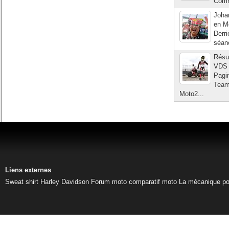
Comm
Joha
en Mo
Derri
séanc
Résul
VDS 
Pagi
Team
Moto2...
Liens externes
Sweat shirt Harley Davidson
Forum moto
comparatif moto
La mécanique pou