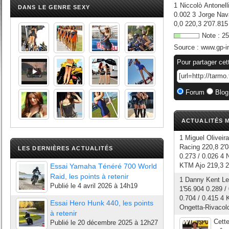
1 Niccolò Antonel
DANS LE GENRE SEXY
0.002 3 Jorge Nava
0,0 220,3 2'07.81
Note :
25
Source :
www.gp-i
Pour partager cet
Forum
Blog
ACTUALITÉS M
1 Miguel Oliveir
Racing 220,8 2'
LES DERNIÈRES ACTUALITÉS
0.273 / 0.026 4 
KTM Ajo 219,3 2'
Essai Yamaha Ténéré 700 World
Raid, les points à retenir
1 Danny Kent Le
Publié le
4 avril 2026 à 14h19
1'56.904 0.289 
0.704 / 0.415 4 
Essai Hero Hunk 440, les points
Ongetta-Rivacold
à retenir
Cette
Publié le
20 décembre 2025 à 12h27