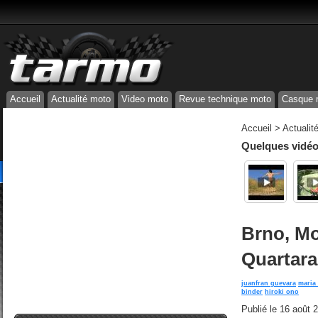
Accueil
Actualité moto
Video moto
Revue technique moto
Casque 
Accueil
>
Actualit
Quelques vidéos
Brno, Mo
Quartara
juanfran guevara
maria
binder
hiroki ono
Publié le
16 août 