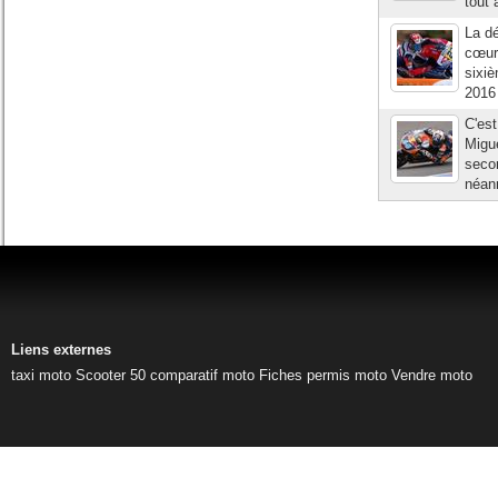
tout 
La dé
cœur
sixiè
2016 
C'est
Migue
secon
néanm
Liens externes
taxi moto
Scooter 50
comparatif moto
Fiches permis moto
Vendre moto