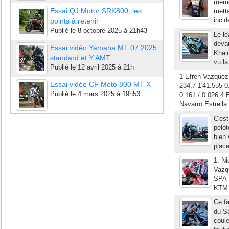
même 
Essai QJ Motor SRK800, les
metta
incid
points à retenir
Publié le
8 octobre 2025 à 21h43
Le le
deva
Essai vidéo Yamaha MT 07 2025
Khair
standard et Y AMT
vu la
Publié le
12 avril 2025 à 21h
1 Efren Vazquez
Essai vidéo CF Moto 800 MT X
234,7 1'41.555 0
Publié le
4 mars 2025 à 19h53
0.161 / 0.026 4 
Navarro Estrella 
C'est
pelot
bien 
place
1. Ni
Vazq
SPA 
KTM 
Ce fa
du Sa
coule