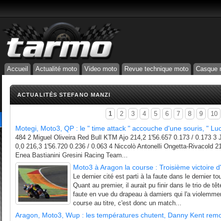
Accueil
Actualité moto
Video moto
Revue technique moto
Casque 
ACTUALITÉS STEFANO MANZI
1
2
3
4
5
6
7
8
9
10
Motegi, Moto3, QP : le " time attack " accouche d'une souris, " Luc
484 2 Miguel Oliveira Red Bull KTM Ajo 214,2 1'56.657 0.173 / 0.173 3 J
0,0 216,3 1'56.720 0.236 / 0.063 4 Niccolò Antonelli Ongetta-Rivacold 2
Enea Bastianini Gresini Racing Team...
Moto3 à Aragon la course : Troisième victoire d'
Le dernier cité est parti à la faute dans le dernier 
Quant au premier, il aurait pu finir dans le trio de tê
faute en vue du drapeau à damiers qui l'a violemmen
course au titre, c'est donc un match...
Aragon, Moto3, Wup : les températures chutent, Danny Kent rem