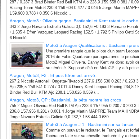
287 / 0.287 3 Brad Binder Red Bull KTM Ajo 228,9 1'59.558 0.381 / 0.09
Racing Team Moto3 230,8 1'59.604 0.427 / 0.046 5 Jorge Martin M
1'59.960 0.783 / 0.356 6 Niccolò...
Aragon, Moto3 : Oliveira gagne. Bastianini et Kent ratent le coche
343 2 Jorge Navarro Estrella Galicia 0,0 152,6 +0.193 3 Romano Fena
+1.505 4 Efren Vazquez Leopard Racing 152,5 +1.792 5 Philipp Oettl 
6 Niccolò...
Moto3 à Aragon Qualifications : Bastianini prend
Une première rangée que le pilote d'un team Leopard
2016 de Fabio Quartararo partagera avec le prochai
Moto2 Miguel Oliveira. Danny Kent va donc avoir de
sa sérénité. Supposé déjà en MotoGP il y a à peine.
Aragon, Moto3, F3 : Et puis Efren est arrivé...
267 2 Niccolò Antonelli Ongetta-Rivacold 237,6 1'58.530 0.263 / 0.263 
Ajo 235,5 1'58.541 0.274 / 0.011 4 Danny Kent Leopard Racing 234,8 1'
Binder Red Bull KTM Ajo 238,1 1'58.826 0.559 /...
Aragon, Moto3, QP : Bastianini...la bête montre les crocs
755 2 Miguel Oliveira Red Bull KTM Ajo 233,4 1'57.955 0.200 / 0.200 3
236,8 1'57.956 0.201 / 0.001 4 Jorge Martin MAPFRE Team MAHINDRA 2
Jorge Navarro Estrella Galicia 0,0 232,7 1'58.444 0.689...
Moto3 à Aragon J.1 : Bastianini sur sa lancée
Comme on pouvait le redouter, le Français est forfai
l'opération faite sur sa cheville fracturée il y a deu