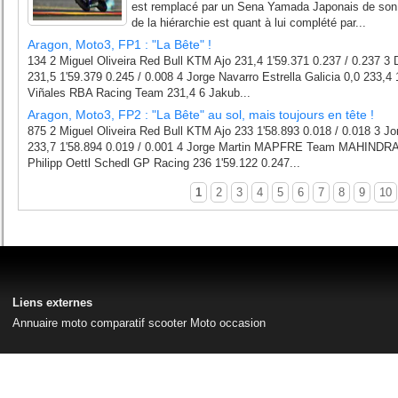
est remplacé par un Sena Yamada Japonais de son 
de la hiérarchie est quant à lui complété par...
Aragon, Moto3, FP1 : "La Bête" !
134 2 Miguel Oliveira Red Bull KTM Ajo 231,4 1'59.371 0.237 / 0.237 3
231,5 1'59.379 0.245 / 0.008 4 Jorge Navarro Estrella Galicia 0,0 233,4 
Viñales RBA Racing Team 231,4 6 Jakub...
Aragon, Moto3, FP2 : "La Bête" au sol, mais toujours en tête !
875 2 Miguel Oliveira Red Bull KTM Ajo 233 1'58.893 0.018 / 0.018 3 Jor
233,7 1'58.894 0.019 / 0.001 4 Jorge Martin MAPFRE Team MAHINDRA 2
Philipp Oettl Schedl GP Racing 236 1'59.122 0.247...
1
2
3
4
5
6
7
8
9
10
Liens externes
Annuaire moto
comparatif scooter
Moto occasion