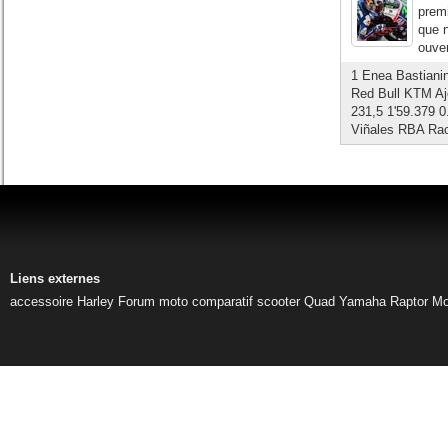
prem
que n
ouver
1 Enea Bastianin
Red Bull KTM Aj
231,5 1'59.379 0
Viñales RBA Rac
Liens externes
accessoire Harley
Forum moto
comparatif scooter
Quad Yamaha Raptor
Mo