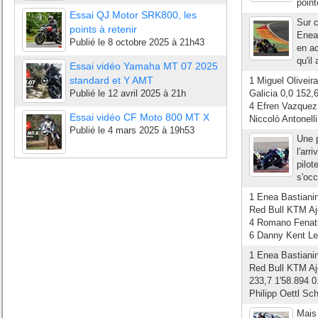
point
Essai QJ Motor SRK800, les
Sur 
points à retenir
Enea 
Publié le
8 octobre 2025 à 21h43
en ac
qu'il
Essai vidéo Yamaha MT 07 2025
standard et Y AMT
1 Miguel Oliveir
Publié le
12 avril 2025 à 21h
Galicia 0,0 152
4 Efren Vazquez
Essai vidéo CF Moto 800 MT X
Niccolò Antonell
Publié le
4 mars 2025 à 19h53
Une p
l'arr
pilot
s'occ
1 Enea Bastianin
Red Bull KTM Ajo
4 Romano Fenati
6 Danny Kent Le
1 Enea Bastianin
Red Bull KTM Ajo
233,7 1'58.894 
Philipp Oettl Sc
Mais 