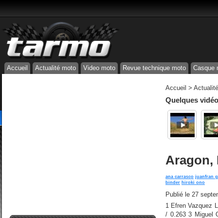
Accueil
Actualité moto
Video moto
Revue technique moto
Casque 
Accueil
>
Actualit
Quelques vidéos
Aragon, M
ana carrasco
juanfran 
binder
hiroki ono
Publié le
27 septe
1 Efren Vazquez L
/ 0.263 3 Miguel 