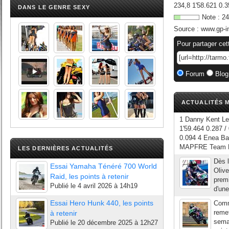
234,8 1'58.621 0.3
DANS LE GENRE SEXY
Note :
24
Source :
www.gp-i
Pour partager cet
Forum
Blog
ACTUALITÉS M
1 Danny Kent Le
1'59.464 0.287 /
0.094 4 Enea Bas
MAPFRE Team MA
LES DERNIÈRES ACTUALITÉS
Dès l
Essai Yamaha Ténéré 700 World
Olive
Raid, les points à retenir
premi
Publié le
4 avril 2026 à 14h19
d'une
Essai Hero Hunk 440, les points
Comme
remet
à retenir
semai
Publié le
20 décembre 2025 à 12h27