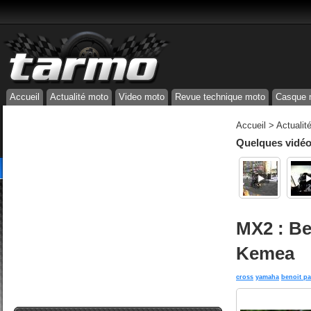
Accueil
Actualité moto
Video moto
Revue technique moto
Casque 
Accueil
>
Actualit
Quelques vidéos
MX2 : Be
Kemea
cross
yamaha
benoit pa