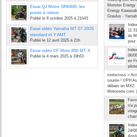
Monster Energy 
Essai QJ Motor SRK800, les
Energy Kawasaki
points à retenir
Graulus - Yamah
Publié le
8 octobre 2025 à 21h43
Inde
Essai vidéo Yamaha MT 07 2025
11:3
standard et Y AMT
du M
Publié le
12 avril 2025 à 21h
pour 
Index
Essai vidéo CF Moto 800 MT X
06/0
Publié le
4 mars 2025 à 19h53
en F
pilot
motocross > Actu
sourire ! ©PH Au
débats en MX2. 
Motoverte.com. [
Favor
n'a p
virag
champ
Index
24/0
Ansti