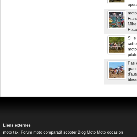
opér
moto
Fran
Mike 
Pococ
Si le
cette
moto
pilot
Pas d
gran
d'aut
bless
Liens externes
moto taxi
Forum moto
comparatif scooter
Blog Moto
Moto occasion