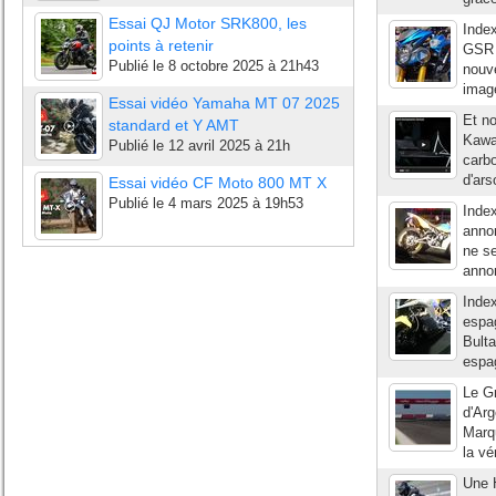
Essai QJ Motor SRK800, les
Inde
points à retenir
GSR 
Publié le
8 octobre 2025 à 21h43
nouv
image
Essai vidéo Yamaha MT 07 2025
Et no
standard et Y AMT
Kawa
Publié le
12 avril 2025 à 21h
carbo
d'ars
Essai vidéo CF Moto 800 MT X
Publié le
4 mars 2025 à 19h53
Index
annon
ne se
annon
Index
espag
Bulta
espag
Le G
d'Arg
Marqu
la vé
Une H