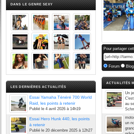
DANS LE GENRE SEXY
Pour partager cet
Forum
Blog
ACTUALITÉS M
LES DERNIÈRES ACTUALITÉS
Un je
Essai Yamaha Ténéré 700 World
C'est
Raid, les points à retenir
au se
Publié le
4 avril 2026 à 14h19
Schm
moto
Essai Hero Hunk 440, les points
un n
à retenir
grand
Publié le
20 décembre 2025 à 12h27
grâce