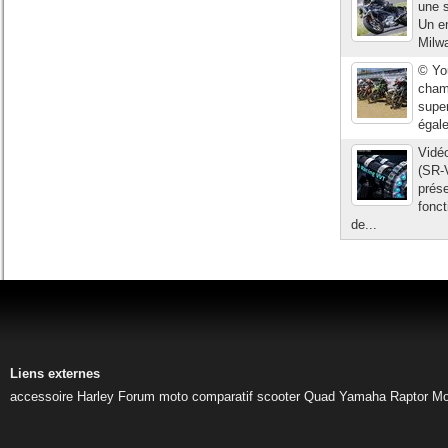
une s
Un en
Milwa
© Yo
cham
super
égale
Vidé
(SR-
prés
fonc
de...
Liens externes
accessoire Harley
Forum moto
comparatif scooter
Quad Yamaha Raptor
Mo