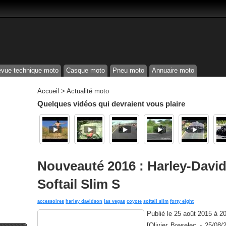
vue technique moto
Casque moto
Pneu moto
Annuaire moto
Accueil
>
Actualité moto
Quelques vidéos qui devraient vous plaire
Nouveauté 2016 : Harley-David
Softail Slim S
accessoires
harley davidson
las vegas
coyote
softail slim
forty eight
Publié le
25 août 2015 à 2
[Olivier Breselec - 25/08