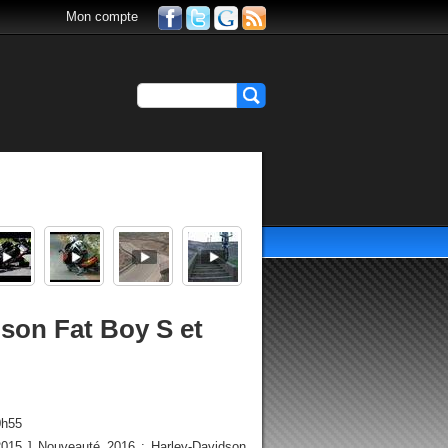
Mon compte
son Fat Boy S et
0h55
/2015 ] Nouveauté 2016 : Harley-Davidson