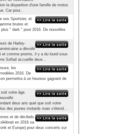
n la disparition d'une famille de motos
e. Car pour...
 ses Sportster, et
 gamme brutes et
e plus " dark " pour 2016. De nouvelles
eurs de Harley-
américaine a dévoilé
6 et comme promis, il y a du lourd sous
 Softail accueille deux...
ouse, les
 modèles 2016. De
dson permettra à un heureux gagnant de
 soit votre âge.
nouvelle
ndant deux ans quel que soit votre
lus des jeunes motards mais s'étend...
romes et de décibels
 célébrait en 2016 sa
Ponk et Europe) pour deux concerts sur