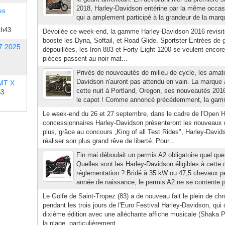
2018, Harley-Davidson entérine par la même occasio
es
qui a amplement participé à la grandeur de la marqu
1h43
Dévoilée ce week-end, la gamme Harley-Davidson 2016 revisite
booste les Dyna, Softail, et Road Glide. Sportster Entrées de
7 2025
dépouillées, les Iron 883 et Forty-Eight 1200 se veulent encor
pièces passent au noir mat...
Privés de nouveautés de milieu de cycle, les amat
Davidson n'auront pas attendu en vain. La marque 
 MT X
cette nuit à Portland, Oregon, ses nouveautés 201
53
le capot ! Comme annoncé précédemment, la gamme
Le week-end du 26 et 27 septembre, dans le cadre de l'Open H
concessionnaires Harley-Davidson présenteront les nouveaux
plus, grâce au concours „King of all Test Rides", Harley-Davi
réaliser son plus grand rêve de liberté. Pour...
Fin mai déboulait un permis A2 obligatoire quel que
Quelles sont les Harley-Davidson éligibles à cette 
réglementation ? Bridé à 35 kW ou 47,5 chevaux pe
année de naissance, le permis A2 ne se contente p
Le Golfe de Saint-Tropez (83) a de nouveau fait le plein de ch
pendant les trois jours de l'Euro Festival Harley-Davidson, qui
dixième édition avec une alléchante affiche musicale (Shaka 
la plage, particulièrement...