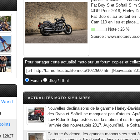
Fat Boy S et Softail Slim
©DR Pour 2016, Harley-Dav
Fat Bob et au Softail en l
Cam 110 en lieu et place...
Note :
26
%
Source :
www.motorevue.
Pour partager cette actualité moto sur un forum copiez et collez
Forum
Blog / Html
ACTUALITÉS MOTO SIMILAIRES
 World
Nouvelles déclinaisons de la gamme Harley-Davids
9
des Dyna et Softail ne manquent pas d'atouts. Apr
Low Rider S déjà testées sur la station, il est temp
points
l'arrivée des nouveautés 2017. Aujourd'hui, le Softa
De toute évidence, les grandes manoeuvres sont à l
à 12h27
le géant américain. En dévoilant hier sa première 