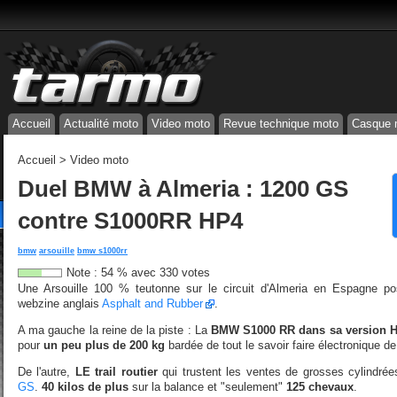
Accueil
Actualité moto
Video moto
Revue technique moto
Casque 
Accueil
>
Video moto
Duel BMW à Almeria : 1200 GS
contre S1000RR HP4
bmw
arsouille
bmw s1000rr
Note :
54
%
avec
330
votes
Une Arsouille 100 % teutonne sur le circuit d'Almeria en Espagne pos
webzine anglais
Asphalt and Rubber
.
A ma gauche la reine de la piste : La
BMW S1000 RR dans sa version 
pour
un peu plus de 200 kg
bardée de tout le savoir faire électronique de
De l'autre,
LE trail routier
qui trustent les ventes de grosses cylindré
GS
.
40 kilos de plus
sur la balance et "seulement"
125 chevaux
.