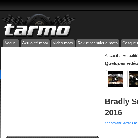
Accueil
Actualité moto
Video moto
Revue technique moto
Casque 
Accueil
>
Actualit
Quelques vidéos
Bradly S
2016
bridgestone
yamaha
ho