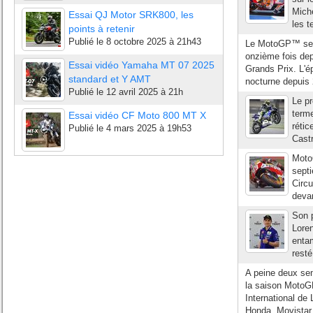
Miche
Essai QJ Motor SRK800, les
les t
points à retenir
Publié le
8 octobre 2025 à 21h43
Le MotoGP™ se re
onzième fois dep
Essai vidéo Yamaha MT 07 2025
Grands Prix. L'é
standard et Y AMT
nocturne depuis 
Publié le
12 avril 2025 à 21h
Le pr
terme
Essai vidéo CF Moto 800 MT X
rétic
Publié le
4 mars 2025 à 19h53
Castr
Moto
septi
Circ
deva
Son 
Loren
enta
resté
A peine deux se
la saison MotoGP
International de
Honda, Movistar