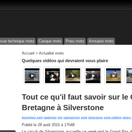
vue technique moto
Casque moto
Pneu moto
Annuaire moto
Accueil
>
Actualité moto
Quelques vidéos qui devraient vous plaire
Tout ce qu'il faut savoir sur l
Bretagne à Silverstone
donington park
catalogne
givi
sachsenring
scott
silverstone
scott redding
alvaro 
Publié le
28 août 2015 à 17h48
Le circuit de Silverstone accueille ce week-end le Grand Pri