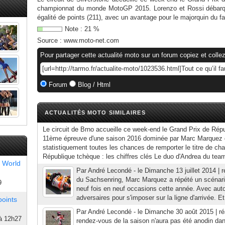
championnat du monde MotoGP 2015. Lorenzo et Rossi débarque
égalité de points (211), avec un avantage pour le majorquin du fa
Note :
21
%
Source :
www.moto-net.com
Pour partager cette actualité moto sur un forum copiez et collez
Forum
Blog / Html
ACTUALITÉS MOTO SIMILAIRES
Le circuit de Brno accueille ce week-end le Grand Prix de Rép
11ème épreuve d'une saison 2016 dominée par Marc Marquez 
statistiquement toutes les chances de remporter le titre de 
République tchèque : les chiffres clés Le duo d'Andrea du team
 World
Par André Lecondé - le Dimanche 13 juillet 2014 | ré
du Sachsenring, Marc Marquez a répété un scénari
9
neuf fois en neuf occasions cette année. Avec autor
adversaires pour s'imposer sur la ligne d'arrivée. Et 
points
Par André Lecondé - le Dimanche 30 août 2015 | r
à 12h27
rendez-vous de la saison n'aura pas été anodin da