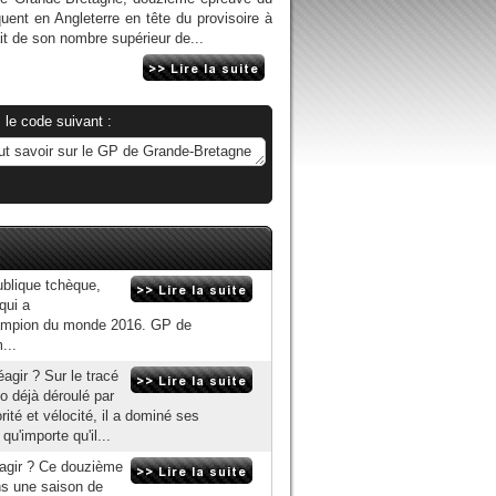
nt en Angleterre en tête du provisoire à
it de son nombre supérieur de...
 le code suivant :
ublique tchèque,
qui a
champion du monde 2016. GP de
...
agir ? Sur le tracé
o déjà déroulé par
ité et vélocité, il a dominé ses
qu'importe qu'il...
éagir ? Ce douzième
ns une saison de