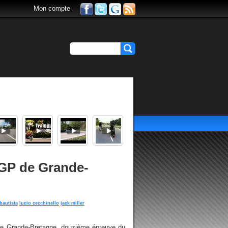
Mon compte
e GP de Grande-
bautista
lucio cecchinello
jack miller
x de Grande-Bretagne, douzième épreuve du