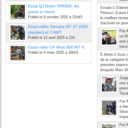
Essai QJ Motor SRK800, les
Essais-1 D'abord
points à retenir
Petrucci (Came Io
Publié le
8 octobre 2025 à 21h43
le meilleur temp
d'activité en pist
Essai vidéo Yamaha MT 07 2025
Par A
standard et Y AMT
un M
Publié le
12 avril 2025 à 21h
end s
tracé
Essai vidéo CF Moto 800 MT X
Publié le
4 mars 2025 à 19h53
E.libres-1 Sous u
de la catégorie 
première séance 
lesquels Marc Má
Jorge
une s
pren
Tavul
Par A
a bi
Silve
impor
Par A