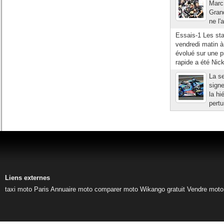
Marc 
Grand
ne l'
Essais-1 Les sta
vendredi matin à
évolué sur une pi
rapide a été Nick
La s
signe
la hi
pertu
Liens externes
taxi moto Paris
Annuaire moto
comparer moto
Wikango gratuit
Vendre moto