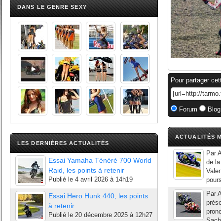
DANS LE GENRE SEXY
Pour partager cet
Forum
Blog
ACTUALITÉS M
LES DERNIÈRES ACTUALITÉS
Par A
Essai Yamaha Ténéré 700 World
de la
Raid, les points à retenir
Valen
Publié le
4 avril 2026 à 14h19
pours
Par A
Essai Hero Hunk 440, les points
prés
à retenir
pron
Publié le
20 décembre 2025 à 12h27
Sachs