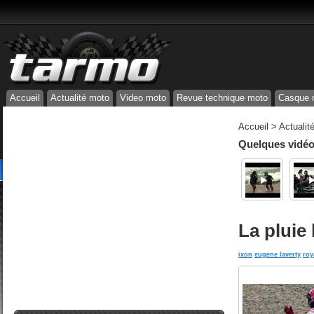
Accueil
Actualité moto
Video moto
Revue technique moto
Casque 
Accueil
>
Actualit
Quelques vidéos
La pluie
ixon
eugene laverty
roy