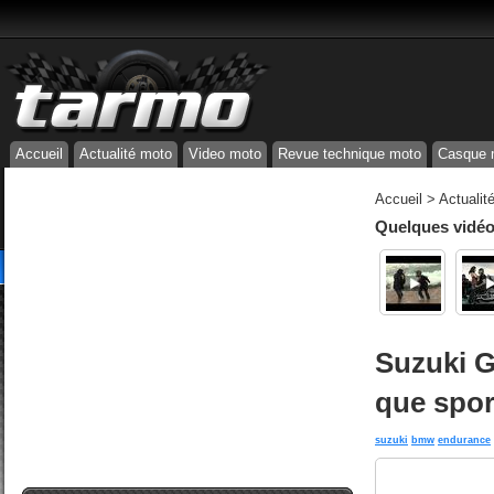
Accueil
Actualité moto
Video moto
Revue technique moto
Casque 
Accueil
>
Actualit
Quelques vidéos
Suzuki G
que spor
suzuki
bmw
endurance