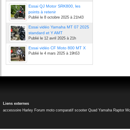
Essai QJ Motor SRK800, les
points à retenir
Publié le
8 octobre 2025 à 21h43
Essai vidéo Yamaha MT 07 2025
standard et Y AMT
Publié le
12 avril 2025 à 21h
Essai vidéo CF Moto 800 MT X
Publié le
4 mars 2025 à 19h53
Liens externes
accessoire Harley
Forum moto
comparatif scooter
Quad Yamaha Raptor
Mo