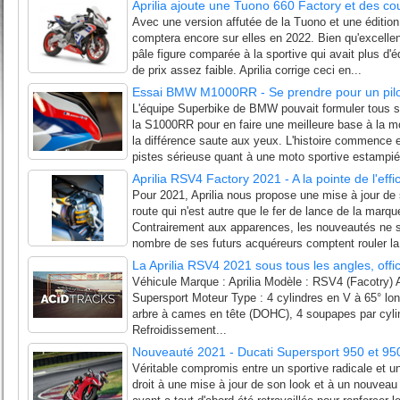
Aprilia ajoute une Tuono 660 Factory et des co
Avec une version affutée de la Tuono et une éditio
comptera encore sur elles en 2022. Bien qu'excellen
pâle figure comparée à la sportive qui avait plus d'
de prix assez faible. Aprilia corrige ceci en...
Essai BMW M1000RR - Se prendre pour un pilot
L'équipe Superbike de BMW pouvait formuler tous se
la S1000RR pour en faire une meilleure base à la m
la différence saute aux yeux. L'histoire commence
pistes sérieuse quant à une moto sportive estampié
Aprilia RSV4 Factory 2021 - A la pointe de l'effi
Pour 2021, Aprilia nous propose une mise à jour d
route qui n'est autre que le fer de lance de la marq
Contrairement aux apparences, les nouveautés ne s
nombre de ses futurs acquéreurs comptent rouler la
La Aprilia RSV4 2021 sous tous les angles, offi
Véhicule Marque : Aprilia Modèle : RSV4 (Facotry) 
Supersport Moteur Type : 4 cylindres en V à 65° lon
arbre à cames en tête (DOHC), 4 soupapes par cyli
Refroidissement...
Nouveauté 2021 - Ducati Supersport 950 et 95
Véritable compromis entre un sportive radicale et un
droit à une mise à jour de son look et à un nouveau