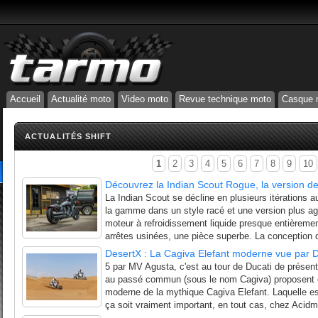
Accueil
Actualité moto
Video moto
Revue technique moto
Casque 
ACTUALITÉS SHIFT
1
2
3
4
5
6
7
8
9
10
Découvrez la Indian Scout Rogue, la version d
La Indian Scout se décline en plusieurs itérations au
la gamme dans un style racé et une version plus a
moteur à refroidissement liquide presque entièrement
arrêtes usinées, une pièce superbe. La conception d
DesertX : La Cagiva Elefant moderne vue par D
5 par MV Agusta, c'est au tour de Ducati de présen
au passé commun (sous le nom Cagiva) proposent ch
moderne de la mythique Cagiva Elefant. Laquelle es
ça soit vraiment important, en tout cas, chez Acidm