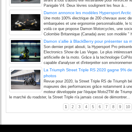
avant a tout d'abord été retravaillée pour renforcer l
Panigale V4. Deux lèvres soulignent les feux à...
Damon annonce les modèles Hypersport Arctic 
Une moto 100% électrique de 200 chevaux avec des 
embarquées et une ergonomie personnalisable, le to
voilà ce que propose Damon Motorcycles, une soci
Colombie Britannique (Canada) avec son modèle " H
Damon s'allie à BlackBerry pour présenter sa 
Son dernier projet abouti, la Hypersport Pro présen
Electronics Show de Las Vegas. Le plus intéressant 
artificielle de la moto. Grâce à la technologie CoPi
capable d'analyser et d'interpréter son environnemen
La Triumph Street Triple RS 2020 gagne 9% de p
photos
Revue pour 2020, la Street Triple RS de Triumph bén
majeures des performances grâce notamment à une 
moteur développée par l'équipe Moto2TM de Triump
le marché du roadster, la Street Triple n'a jamais cessé de démontrer...
1
2
3
4
5
6
7
8
9
10