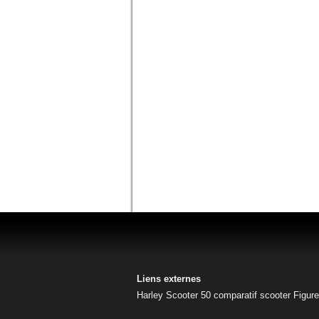
Liens externes
Harley
Scooter 50
comparatif scooter
Figur