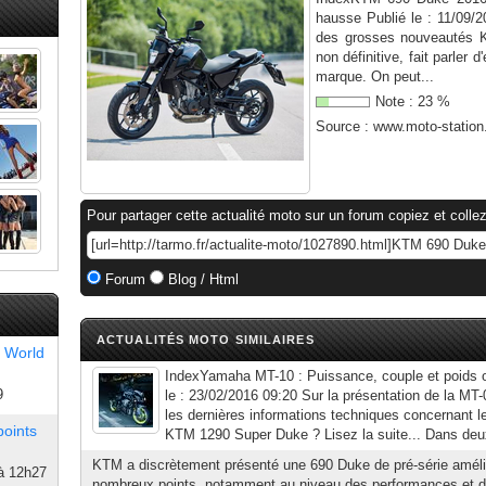
hausse Publié le : 11/09/2
des grosses nouveautés K
non définitive, fait parler d
marque. On peut...
Note :
23
%
Source :
www.moto-statio
Pour partager cette actualité moto sur un forum copiez et collez
Forum
Blog / Html
ACTUALITÉS MOTO SIMILAIRES
 World
IndexYamaha MT-10 : Puissance, couple et poids off
9
le : 23/02/2016 09:20 Sur la présentation de la MT
les dernières informations techniques concernant l
points
KTM 1290 Super Duke ? Lisez la suite... Dans deux
KTM a discrètement présenté une 690 Duke de pré-série améli
à 12h27
nombreux points, notamment au niveau des performances et d