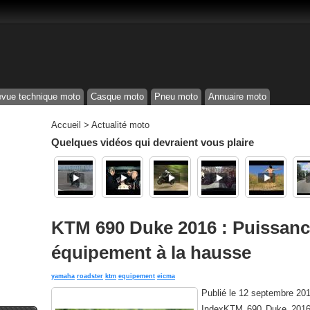
vue technique moto
Casque moto
Pneu moto
Annuaire moto
Accueil
>
Actualité moto
Quelques vidéos qui devraient vous plaire
KTM 690 Duke 2016 : Puissance
équipement à la hausse
yamaha
roadster
ktm
equipement
eicma
Publié le
12 septembre 20
IndexKTM 690 Duke 2016 