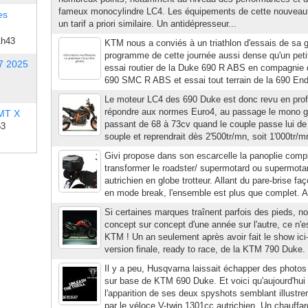
fameux monocylindre LC4. Les équipements de cette nouveauté
es
un tarif a priori similaire. Un antidépresseur...
1h43
KTM nous a conviés à un triathlon d'essais de s
programme de cette journée aussi dense qu'un petit 
7 2025
essai routier de la Duke 690 R ABS en compagnie d
690 SMC R ABS et essai tout terrain de la 690 En
Le moteur LC4 des 690 Duke est donc revu en pro
répondre aux normes Euro4, au passage le mono 
 MT X
passant de 68 à 73cv quand le couple passe lui de
53
souple et reprendrait dès 2'500tr/mn, soit 1'000tr/m
Givi propose dans son escarcelle la panoplie comp
transformer le roadster/ supermotard ou supermotar
autrichien en globe trotteur. Allant du pare-brise 
en mode break, l'ensemble est plus que complet. Au
Si certaines marques traînent parfois des pieds, n
concept sur concept d'une année sur l'autre, ce n'e
KTM ! Un an seulement après avoir fait le show ici
version finale, ready to race, de la KTM 790 Duke. 
Il y a peu, Husqvarna laissait échapper des photos
sur base de KTM 690 Duke. Et voici qu'aujourd'hui l
l'apparition de ses deux spyshots semblant illustre
par le véloce V-twin 1301cc autrichien. Un chauffard