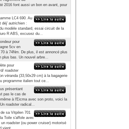
 2016 font aussi un bon en avant, pour
a gamme LC4 690. Au
déj' autrichien :
u modèle standard, essai circuit de la
duro R ABS, excusez du...
fondeur pour
gagne 5cv en
 70 à 74Nm. De plus, il est annoncé plus
n plus bas. Un nouvel arbre...
lète pour
d/ roadster
façon véranda (33,50x29 cm) à la bagagerie
 programme italien tout ce...
ous présentant
st pas le cas de
-même à l'Eicma avec son proto, voici la
Un roadster radical...
 de sa Vitpilen 701
a Toile s'affole avec
r un roadster (ou power cruiser) motorisé
 vient...