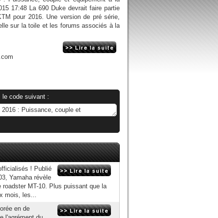
015 17:48 La 690 Duke devrait faire partie
TM pour 2016. Une version de pré série,
'elle sur la toile et les forums associés à la
n.com
 le code suivant :
icialisés ! Publié
-03, Yamaha révèle
e roadster MT-10. Plus puissant que la
 mois, les...
orée en de
e l'agrément du