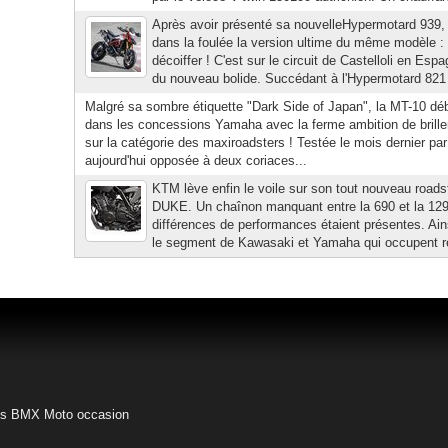
Après avoir présenté sa nouvelleHypermotard 939, 
dans la foulée la version ultime du même modèle :
décoiffer ! C'est sur le circuit de Castelloli en Es
du nouveau bolide. Succédant à l'Hypermotard 821 SP
Malgré sa sombre étiquette "Dark Side of Japan", la MT-10 dé
dans les concessions Yamaha avec la ferme ambition de brille
sur la catégorie des maxiroadsters ! Testée le mois dernier p
aujourd'hui opposée à deux coriaces...
KTM lève enfin le voile sur son tout nouveau roadst
DUKE. Un chaînon manquant entre la 690 et la 129
différences de performances étaient présentes. Ai
le segment de Kawasaki et Yamaha qui occupent rég
es BMX
Moto occasion