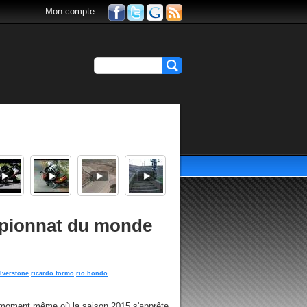
Mon compte
mpionnat du monde
ilverstone
ricardo tormo
rio hondo
moment même où la saison 2015 s'apprête