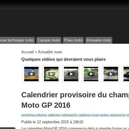
vue technique moto
Casque moto
Pneu moto
Annuaire moto
Accueil
>
Actualité moto
Quelques vidéos qui devraient vous plaire
Calendrier provisoire du cha
Moto GP 2016
republique tcheque
catalogne
indianapolis
catalunya
losail
motegi
sachsenring
s
Publié le
12 septembre 2015 à 19h10
Le calendrier MotoGP 2016 commence déjà à prendre forme au 