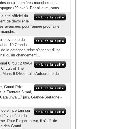
 des deux premières manches de la
spagne (29 avril). Par ailleurs, sous...
e site officiel du
nt de dévoiler le
ates avancées pour l'année prochaine,
a manche...
er provisoire du
al de 19 Grands
 de la catégorie reine s'enrichit d'une
insi qu'un changement...
onal Circuit 2 09/04
Circuit of The
e Mans 6 04/06 Italie Autodromo del
, Grand Prix -
e la Frontera 6 mai,
- Catalunya 17 juin, Grande-Bretagne -
core incertain sur
 été validé par la
e. Pour l'organisateur, il s'agît de
ce des Grand...