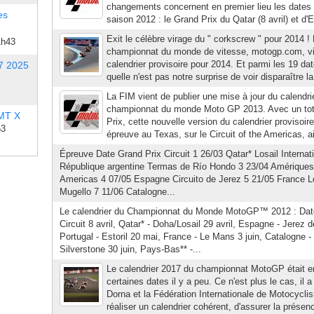
changements concernent en premier lieu les dates
es
saison 2012 : le Grand Prix du Qatar (8 avril) et d'E
Exit le célèbre virage du " corkscrew " pour 2014 ! L
1h43
championnat du monde de vitesse, motogp.com, vie
calendrier provisoire pour 2014. Et parmi les 19 d
7 2025
quelle n'est pas notre surprise de voir disparaître l
La FIM vient de publier une mise à jour du calendri
championnat du monde Moto GP 2013. Avec un tot
 MT X
Prix, cette nouvelle version du calendrier provisoire
53
épreuve au Texas, sur le Circuit of the Americas, a
Épreuve Date Grand Prix Circuit 1 26/03 Qatar* Losail Internati
République argentine Termas de Río Hondo 3 23/04 Amériques 
Americas 4 07/05 Espagne Circuito de Jerez 5 21/05 France L
Mugello 7 11/06 Catalogne...
Le calendrier du Championnat du Monde MotoGP™ 2012 : Date
Circuit 8 avril, Qatar* - Doha/Losail 29 avril, Espagne - Jerez d
Portugal - Estoril 20 mai, France - Le Mans 3 juin, Catalogne 
Silverstone 30 juin, Pays-Bas** -...
Le calendrier 2017 du championnat MotoGP était en
certaines dates il y a peu. Ce n'est plus le cas, il a
Dorna et la Fédération Internationale de Motocyclism
réaliser un calendrier cohérent, d'assurer la présen