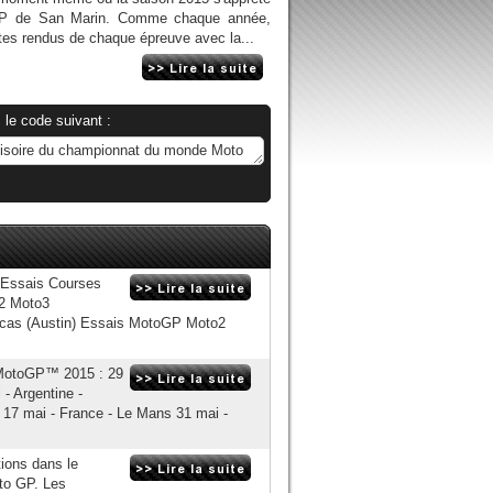
 GP de San Marin. Comme chaque année,
tes rendus de chaque épreuve avec la...
 le code suivant :
 Essais Courses
o2 Moto3
ericas (Austin) Essais MotoGP Moto2
 MotoGP™ 2015 : 29
 - Argentine -
 17 mai - France - Le Mans 31 mai -
ions dans le
to GP. Les