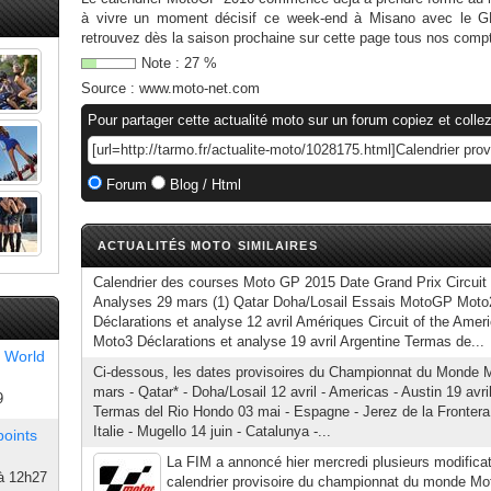
à vivre un moment décisif ce week-end à Misano avec le
retrouvez dès la saison prochaine sur cette page tous nos comp
Note :
27
%
Source :
www.moto-net.com
Pour partager cette actualité moto sur un forum copiez et collez
Forum
Blog / Html
ACTUALITÉS MOTO SIMILAIRES
Calendrier des courses Moto GP 2015 Date Grand Prix Circuit
Analyses 29 mars (1) Qatar Doha/Losail Essais MotoGP Mot
Déclarations et analyse 12 avril Amériques Circuit of the Am
Moto3 Déclarations et analyse 19 avril Argentine Termas de...
 World
Ci-dessous, les dates provisoires du Championnat du Monde
mars - Qatar* - Doha/Losail 12 avril - Americas - Austin 19 avril
9
Termas del Rio Hondo 03 mai - Espagne - Jerez de la Frontera
Italie - Mugello 14 juin - Catalunya -...
points
La FIM a annoncé hier mercredi plusieurs modificat
à 12h27
calendrier provisoire du championnat du monde Mo