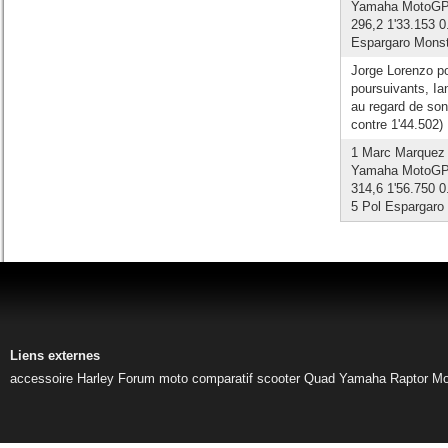
Yamaha MotoGP 2
296,2 1'33.153 0
Espargaro Monst
Jorge Lorenzo po
poursuivants, Ia
au regard de son
contre 1'44.502)
1 Marc Marquez 
Yamaha MotoGP 3
314,6 1'56.750 0
5 Pol Espargaro
Liens externes
accessoire Harley
Forum moto
comparatif scooter
Quad Yamaha Raptor
Mo