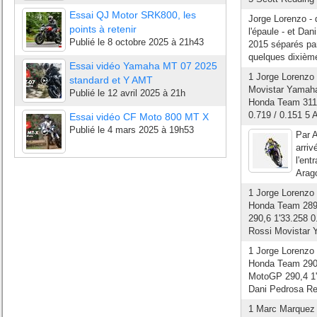
Essai QJ Motor SRK800, les
Jorge Lorenzo - 
points à retenir
l'épaule - et Da
Publié le
8 octobre 2025 à 21h43
2015 séparés par
quelques dixième
Essai vidéo Yamaha MT 07 2025
1 Jorge Lorenzo
standard et Y AMT
Movistar Yamaha
Publié le
12 avril 2025 à 21h
Honda Team 311,
0.719 / 0.151 5 
Essai vidéo CF Moto 800 MT X
Publié le
4 mars 2025 à 19h53
Par A
arriv
l'ent
Arag
1 Jorge Lorenzo
Honda Team 289,
290,6 1'33.258 0
Rossi Movistar 
1 Jorge Lorenzo
Honda Team 290,
MotoGP 290,4 1'3
Dani Pedrosa Re
1 Marc Marquez 