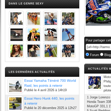
DANS LE GENRE SEXY
Pour partager cet
Forum
Blog
ACTUALITÉS M
LES DERNIÈRES ACTUALITÉS
Moto
Essai Yamaha Ténéré 700 World
Phili
Raid, les points à retenir
toute
Publié le
4 avril 2026 à 14h19
pilot
1 Jorge Lorenzo
Essai Hero Hunk 440, les points
Honda Team 338 
à retenir
MotoGP 331,1 1'
Publié le
20 décembre 2025 à 12h27
5 Scott Redding