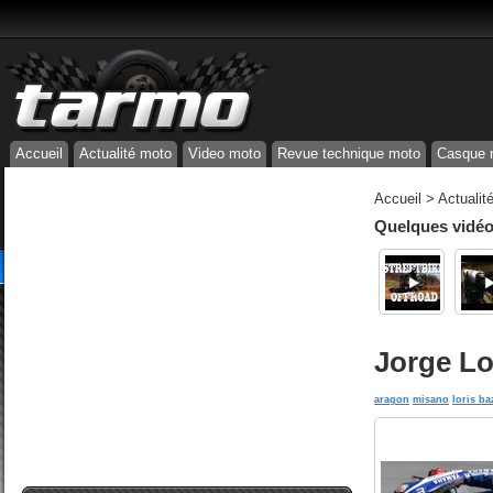
Accueil
Actualité moto
Video moto
Revue technique moto
Casque 
Accueil
>
Actualit
Quelques vidéos
Jorge L
aragon
misano
loris ba