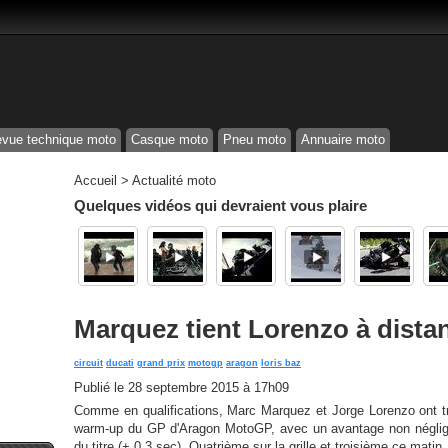
vue technique moto
Casque moto
Pneu moto
Annuaire moto
Accueil
>
Actualité moto
Quelques vidéos qui devraient vous plaire
Marquez tient Lorenzo à dista
circuit
ducati
grand prix
motogp
aragon
loris baz
Publié le
28 septembre 2015 à 17h09
Comme en qualifications, Marc Marquez et Jorge Lorenzo ont t
warm-up du GP d'Aragon MotoGP, avec un avantage non néglige
du titre (+ 0,3 sec). Quatrième sur la grille et troisième ce matin