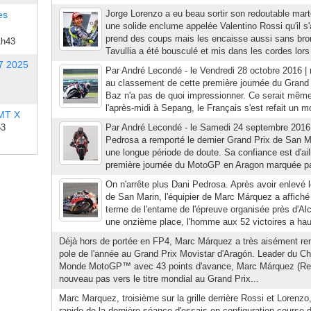
Jorge Lorenzo a eu beau sortir son redoutable mart
es
une solide enclume appelée Valentino Rossi qu'il s'
prend des coups mais les encaisse aussi sans bro
1h43
Tavullia a été bousculé et mis dans les cordes lors
7 2025
Par André Lecondé - le Vendredi 28 octobre 2016 | r
au classement de cette première journée du Grand 
Baz n'a pas de quoi impressionner. Ce serait même 
l'après-midi à Sepang, le Français s'est refait un mo
 MT X
53
Par André Lecondé - le Samedi 24 septembre 2016 |
Pedrosa a remporté le dernier Grand Prix de San Ma
une longue période de doute. Sa confiance est d'ail
première journée du MotoGP en Aragon marquée par 
On n'arrête plus Dani Pedrosa. Après avoir enlevé l
de San Marin, l'équipier de Marc Márquez a affich
terme de l'entame de l'épreuve organisée près d'Al
une onzième place, l'homme aux 52 victoires a haus
Déjà hors de portée en FP4, Marc Márquez a très aisément re
pole de l'année au Grand Prix Movistar d'Aragón. Leader du C
Monde MotoGP™ avec 43 points d'avance, Marc Márquez (Reps
nouveau pas vers le titre mondial au Grand Prix...
Marc Marquez, troisième sur la grille derrière Rossi et Lorenzo,
rapide de la dernière séance d'essais en configuration course 