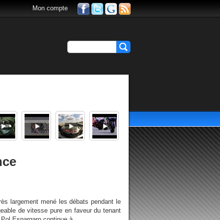
Mon compte
nce
rès largement mené les débats pendant le
able de vitesse pure en faveur du tenant
, Pol Espargaro continue à...