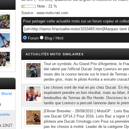
Note :
21
%
Source :
www.moto-net.com
Pour partager cette actualité moto sur un forum copiez et collez
Forum
Blog / Html
ACTUALITÉS MOTO SIMILAIRES
Tout un symbole. Au Grand Prix d'Argentine, le Fra
été ralenti par l'officiel Ducati Jorge Lorenzo en pe
roues dès la course lancée sur le tracé de Termas d
perdre gros, mais le pilote Avintia a ensuite crava
Les choses vont de mal en pis chez Ducati. En Arg
espéraient prendre un bon résultat, mais au bilan, i
 World
bredouilles de Termas de Rio Hondo. Dovizioso le 
tandis que Lorenzo a percuté Iannone dans le prem
9
[Olivier Breselec - 28/09/2015 ] MotoGP : Loris Ba
points
une Ducati GP14.2 Pour 2016, Loris Baz a signé ch
pilotera une Ducati ©motogp.com Pour sa première
à 12h27
pas les choses à moitié. Leader de la catégorie Op