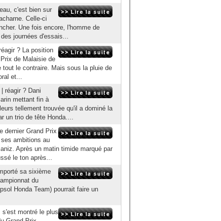
eau, c'est bien sur
acharne. Celle-ci
ncher. Une fois encore, l'homme de
 des journées d'essais...
éagir ? La position
Prix de Malaisie de
tout le contraire. Mais sous la pluie de
ral et...
 réagir ? Dani
rin mettant fin à
leurs tellement trouvée qu'il a dominé la
un trio de tête Honda....
e dernier Grand Prix
é ses ambitions au
caniz. Après un matin timide marqué par
sé le ton après...
mporté sa sixième
hampionnat du
ol Honda Team) pourrait faire un
 s'est montré le plus
du Grand Prix