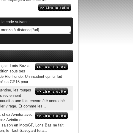
 le code suivant :
nçais Loris Baz a
rdition sous ses
e Rio Hondo. Un incident qui lui fait
ché sa GP15 pour...
entine, les rouges
ls reviennent
maudit a une fois encore été accroché
ier virage. Et comme les...
z chez Avintia avec
ez Avintia et
 saison en MotoGP, Loris Baz ne fait
en, le Haut-Savoyard fera...